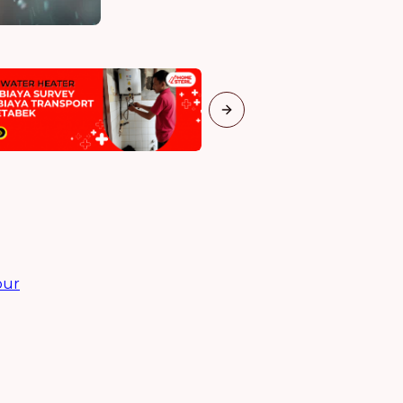
Next slide
pur