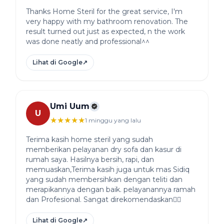
Thanks Home Steril for the great service, I'm
very happy with my bathroom renovation. The
result turned out just as expected, n the work
was done neatly and professional^^
Lihat di Google
↗
Umi Uum
U
★
★
★
★
★
1 minggu yang lalu
Terima kasih home steril yang sudah
memberikan pelayanan dry sofa dan kasur di
rumah saya. Hasilnya bersih, rapi, dan
memuaskan,Terima kasih juga untuk mas Sidiq
yang sudah membersihkan dengan teliti dan
merapikannya dengan baik. pelayanannya ramah
dan Profesional. Sangat direkomendaskan👍🏻
Lihat di Google
↗