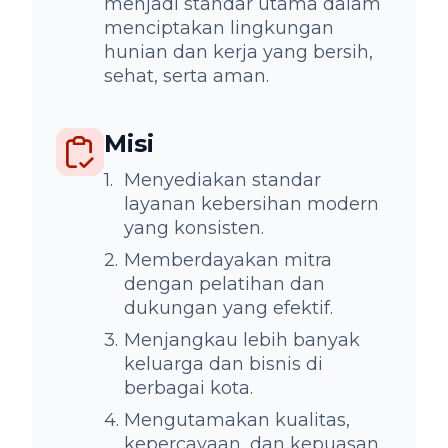
menjadi standar utama dalam
menciptakan lingkungan
hunian dan kerja yang bersih,
sehat, serta aman.
Misi
1
.
Menyediakan standar
layanan kebersihan modern
yang konsisten.
2
.
Memberdayakan mitra
dengan pelatihan dan
dukungan yang efektif.
3
.
Menjangkau lebih banyak
keluarga dan bisnis di
berbagai kota.
4
.
Mengutamakan kualitas,
kepercayaan, dan kepuasan