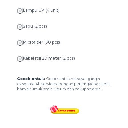
Lampu UV (4 unit)
Sapu (2 pcs)
Microfiber (30 pcs)
Kabel roll 20 meter (2 pcs)
Cocok untuk:
Cocok untuk mitra yang ingin
ekspansi (All Services) dengan perlengkapan lebih
banyak untuk scale-up tim dan cakupan area.