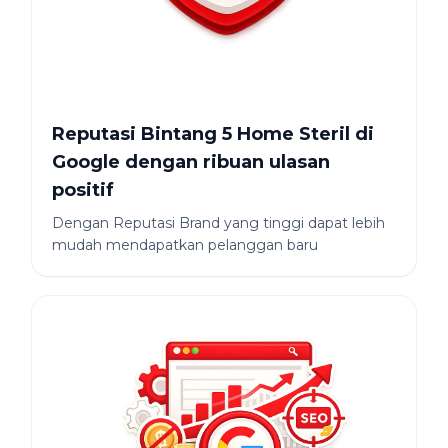
Reputasi Bintang 5 Home Steril di
Google dengan ribuan ulasan
positif
Dengan Reputasi Brand yang tinggi dapat lebih
mudah mendapatkan pelanggan baru