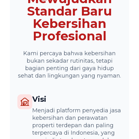
Standar Baru
Kebersihan
Profesional
Kami percaya bahwa kebersihan
bukan sekadar rutinitas, tetapi
bagian penting dari gaya hidup
sehat dan lingkungan yang nyaman.
Visi
Menjadi platform penyedia jasa
kebersihan dan perawatan
properti terdepan dan paling
terpercaya di Indonesia, yang