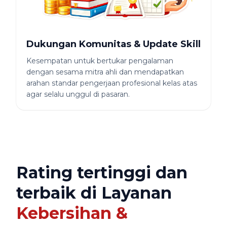
Dukungan Komunitas & Update Skill
Kesempatan untuk bertukar pengalaman
dengan sesama mitra ahli dan mendapatkan
arahan standar pengerjaan profesional kelas atas
agar selalu unggul di pasaran.
Rating tertinggi dan
terbaik di Layanan
Kebersihan &