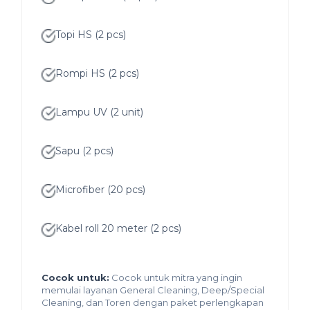
Topi HS (2 pcs)
Rompi HS (2 pcs)
Lampu UV (2 unit)
Sapu (2 pcs)
Microfiber (20 pcs)
Kabel roll 20 meter (2 pcs)
Cocok untuk:
Cocok untuk mitra yang ingin
memulai layanan General Cleaning, Deep/Special
Cleaning, dan Toren dengan paket perlengkapan