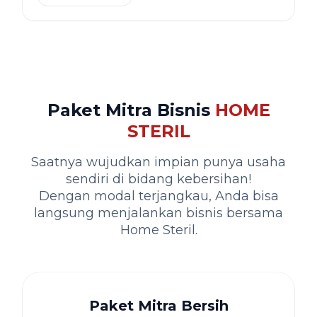
Paket Mitra Bisnis
HOME
STERIL
Saatnya wujudkan impian punya usaha
sendiri di bidang kebersihan!
Dengan modal terjangkau, Anda bisa
langsung menjalankan bisnis bersama
Home Steril.
Paket Mitra Bersih