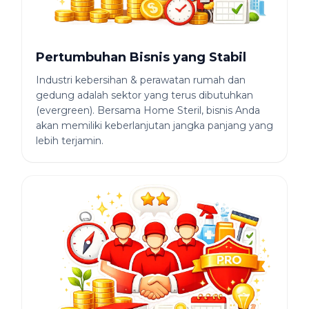
Pertumbuhan Bisnis yang Stabil
Industri kebersihan & perawatan rumah dan
gedung adalah sektor yang terus dibutuhkan
(evergreen). Bersama Home Steril, bisnis Anda
akan memiliki keberlanjutan jangka panjang yang
lebih terjamin.