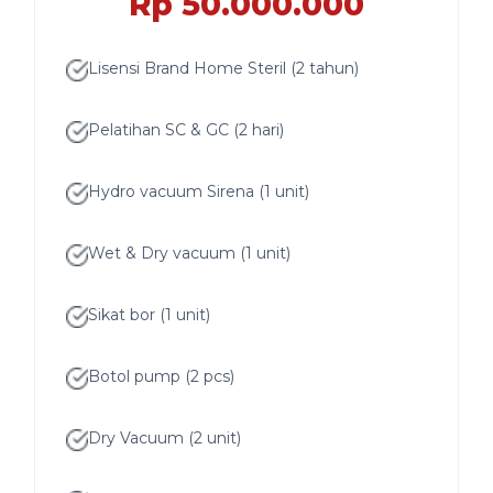
Rp 50.000.000
Lisensi Brand Home Steril (2 tahun)
Pelatihan SC & GC (2 hari)
Hydro vacuum Sirena (1 unit)
Wet & Dry vacuum (1 unit)
Sikat bor (1 unit)
Botol pump (2 pcs)
Dry Vacuum (2 unit)