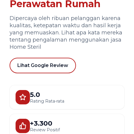
Perawatan Rumah
Dipercaya oleh ribuan pelanggan karena
kualitas, ketepatan waktu dan hasil kerja
yang memuaskan. Lihat apa kata mereka
tentang pengalaman menggunakan jasa
Home Steril
Lihat Google Review
5.0
Rating Rata-rata
+3.300
Review Positif