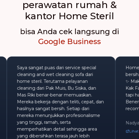
perawatan rumah &
kantor Home Steril
bisa Anda cek langsung di
Google Business
Saya sangat puas dari service special
H
an.
cleaning and wet cleaning sofa dari
b
home steril. Terutama pelayanan
✨
cleaning dari Pak Muis, Bu Siska, dan
K
Mas Riki benar-benar memuaskan.
t
Mereka bekerja dengan teliti, cepat, dan
B
hasilnya sangat bersih. Setiap dari
r
mereka menunjukkan profesionalisme
yang tinggi, ramah, serta
N
memperhatikan detail sehingga area
yang dibersihkan terasa jauh lebih