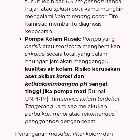
turun lebih dari
0.6 cm per hari
(tanpa
hujan atau
splash out
), kamu mungkin
mengalami
kolam renang bocor
. Tim
kami siap membantu diagnosis
kebocoran.
Pompa Kolam Rusak:
Pompa
yang
berisik
atau
mati total
menghentikan
sirkulasi
secara total, yang dalam
hitungan jam akan mengganggu
kualitas air kolam
.
Risiko kerusakan
aset akibat
korosi
dan
ketidakseimbangan pH
sangat
tinggi jika pompa mati
[Jurnal
UNPRIM]. Tim
service kolam terdekat
Tangerang
kami siap melakukan
perbaikan minor
atau
rekomendasi
penggantian
dengan cepat.
Penanganan
masalah filter kolam
dan