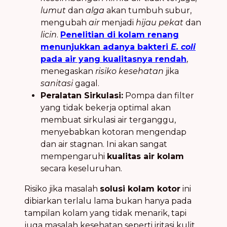
lumut
dan
alga
akan tumbuh subur,
mengubah
air
menjadi
hijau pekat
dan
licin
.
Penelitian di kolam renang
menunjukkan adanya bakteri
E. coli
pada air yang kualitasnya rendah
,
menegaskan
risiko kesehatan
jika
sanitasi
gagal.
Peralatan Sirkulasi:
Pompa dan filter
yang tidak bekerja optimal akan
membuat sirkulasi air terganggu,
menyebabkan kotoran mengendap
dan air stagnan. Ini akan sangat
mempengaruhi
kualitas air kolam
secara keseluruhan.
Risiko jika masalah
solusi kolam kotor
ini
dibiarkan terlalu lama bukan hanya pada
tampilan kolam yang tidak menarik, tapi
juga masalah kesehatan seperti iritasi kulit,