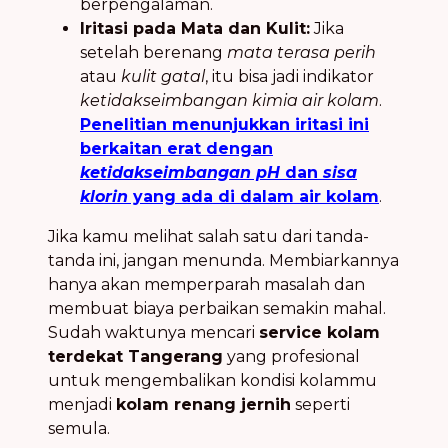
berpengalaman.
Iritasi pada Mata dan Kulit:
Jika
setelah berenang
mata terasa perih
atau
kulit gatal
, itu bisa jadi indikator
ketidakseimbangan kimia air kolam
.
Penelitian menunjukkan iritasi ini
berkaitan erat dengan
ketidakseimbangan pH
dan
sisa
klorin
yang ada di dalam air kolam
.
Jika kamu melihat salah satu dari tanda-
tanda ini, jangan menunda. Membiarkannya
hanya akan memperparah masalah dan
membuat biaya perbaikan semakin mahal.
Sudah waktunya mencari
service kolam
terdekat Tangerang
yang profesional
untuk mengembalikan kondisi kolammu
menjadi
kolam renang jernih
seperti
semula.