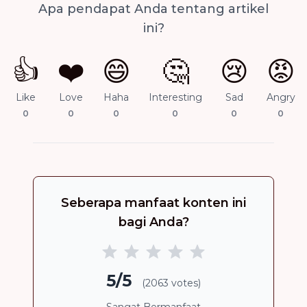
Apa pendapat Anda tentang artikel
ini?
👍
❤️
😄
🤔
😢
😡
Like
Love
Haha
Interesting
Sad
Angry
0
0
0
0
0
0
Seberapa manfaat konten ini
bagi Anda?
5/5
(2063 votes)