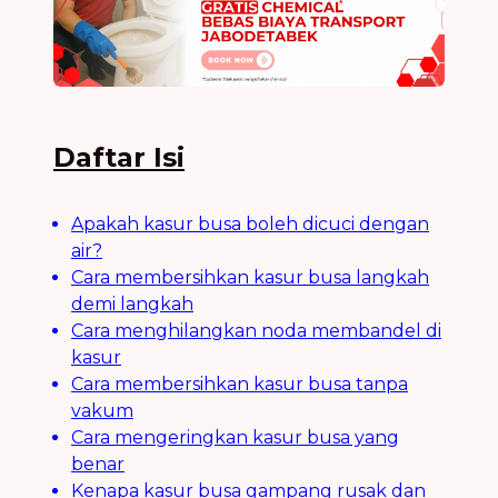
Daftar Isi
Apakah kasur busa boleh dicuci dengan
air?
Cara membersihkan kasur busa langkah
demi langkah
Cara menghilangkan noda membandel di
kasur
Cara membersihkan kasur busa tanpa
vakum
Cara mengeringkan kasur busa yang
benar
Kenapa kasur busa gampang rusak dan