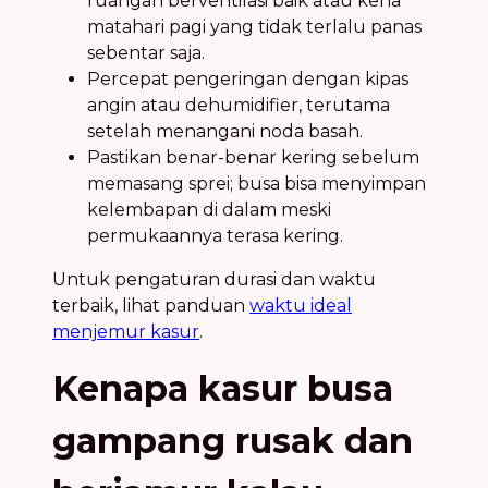
ruangan berventilasi baik atau kena
matahari pagi yang tidak terlalu panas
sebentar saja.
Percepat pengeringan dengan kipas
angin atau dehumidifier, terutama
setelah menangani noda basah.
Pastikan benar-benar kering sebelum
memasang sprei; busa bisa menyimpan
kelembapan di dalam meski
permukaannya terasa kering.
Untuk pengaturan durasi dan waktu
terbaik, lihat panduan
waktu ideal
menjemur kasur
.
Kenapa kasur busa
gampang rusak dan