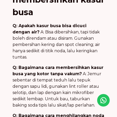
busa
Q: Apakah kasur busa bisa dicuci
dengan air?
A: Bisa dibersihkan, tapi tidak
boleh direndam atau disiram. Gunakan
pembersihan kering dan spot cleaning; air
hanya sedikit di titik noda, lalu keringkan
tuntas.
Q: Bagaimana cara membersihkan kasur
busa yang kotor tanpa vakum?
A: Jemur
sebentar di tempat teduh lalu tepuk
dengan sapu lidi, gunakan lint roller atau
selotip, dan lap dengan kain mikrofiber
sedikit lembap. Untuk bau, taburkan
baking soda tipis lalu sikat/lap perlahan.
Q: Bagaimana cara menghilangkan noda