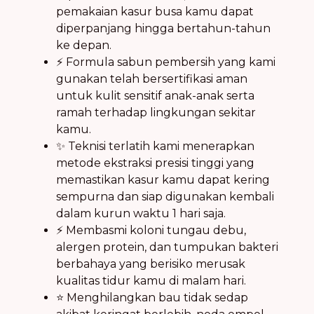
pemakaian kasur busa kamu dapat
diperpanjang hingga bertahun-tahun
ke depan.
⚡ Formula sabun pembersih yang kami
gunakan telah bersertifikasi aman
untuk kulit sensitif anak-anak serta
ramah terhadap lingkungan sekitar
kamu.
✨ Teknisi terlatih kami menerapkan
metode ekstraksi presisi tinggi yang
memastikan kasur kamu dapat kering
sempurna dan siap digunakan kembali
dalam kurun waktu 1 hari saja.
⚡ Membasmi koloni tungau debu,
alergen protein, dan tumpukan bakteri
berbahaya yang berisiko merusak
kualitas tidur kamu di malam hari.
⭐ Menghilangkan bau tidak sedap