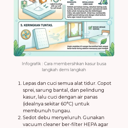
Infografik : Cara membersihkan kasur busa
langkah demi langkah
Lepas dan cuci semua alat tidur. Copot
sprei, sarung bantal, dan pelindung
kasur, lalu cuci dengan air panas
(idealnya sekitar 60°C) untuk
membunuh tungau.
Sedot debu menyeluruh. Gunakan
vacuum cleaner ber-filter HEPA agar