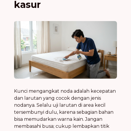
kasur
Kunci mengangkat noda adalah kecepatan
dan larutan yang cocok dengan jenis
nodanya. Selalu uji larutan di area kecil
tersembunyi dulu, karena sebagian bahan
bisa memudarkan warna kain. Jangan
membasahi busa; cukup lembapkan titik