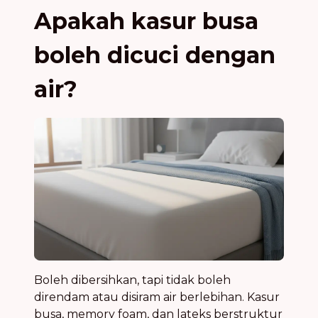
Apakah kasur busa
boleh dicuci dengan
air?
Boleh dibersihkan, tapi tidak boleh
direndam atau disiram air berlebihan. Kasur
busa, memory foam, dan lateks berstruktur