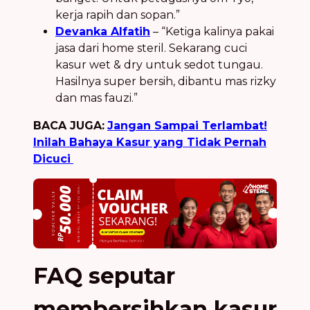
kerja rapih dan sopan.”
Devanka Alfatih
– “Ketiga kalinya pakai
jasa dari home steril. Sekarang cuci
kasur wet & dry untuk sedot tungau.
Hasilnya super bersih, dibantu mas rizky
dan mas fauzi.”
BACA JUGA:
Jangan Sampai Terlambat!
Inilah Bahaya Kasur yang Tidak Pernah
Dicuci
FAQ seputar
membersihkan kasur