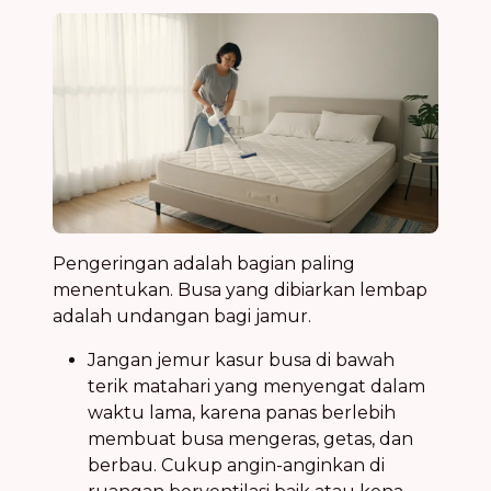
Pengeringan adalah bagian paling
menentukan. Busa yang dibiarkan lembap
adalah undangan bagi jamur.
Jangan jemur kasur busa di bawah
terik matahari yang menyengat dalam
waktu lama, karena panas berlebih
membuat busa mengeras, getas, dan
berbau. Cukup angin-anginkan di