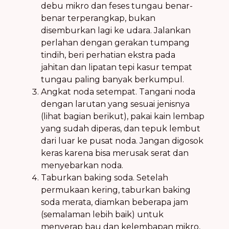
debu mikro dan feses tungau benar-
benar terperangkap, bukan
disemburkan lagi ke udara. Jalankan
perlahan dengan gerakan tumpang
tindih, beri perhatian ekstra pada
jahitan dan lipatan tepi kasur tempat
tungau paling banyak berkumpul.
Angkat noda setempat. Tangani noda
dengan larutan yang sesuai jenisnya
(lihat bagian berikut), pakai kain lembap
yang sudah diperas, dan tepuk lembut
dari luar ke pusat noda. Jangan digosok
keras karena bisa merusak serat dan
menyebarkan noda.
Taburkan baking soda. Setelah
permukaan kering, taburkan baking
soda merata, diamkan beberapa jam
(semalaman lebih baik) untuk
menyerap bau dan kelembapan mikro,