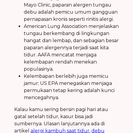
Mayo Clinic, paparan alergen tungau
debu adalah pemicu umum gangguan
pernapasan kronis seperti rinitis alergi.
American Lung Association menjelaskan
tungau berkembang di lingkungan
hangat dan lembap, dan sebagian besar
paparan alergennya terjadi saat kita
tidur. AAFA mencatat menjaga
kelembapan rendah menekan
populasinya.
Kelembapan berlebih juga memicu
jamur; US EPA menegaskan menjaga
permukaan tetap kering adalah kunci
mencegahnya.
Kalau kamu sering bersin pagi hari atau
gatal setelah tidur, kasur bisa jadi
sumbernya. Ulasan lanjutannya ada di
artikel
alergi kambuh saat tidur
,
debu