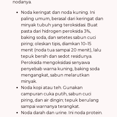
nodanya.
Noda keringat dan noda kuning. Ini
paling umum, berasal dari keringat dan
minyak tubuh yang teroksidasi. Buat
pasta dari hidrogen peroksida 3%,
baking soda, dan setetes sabun cuci
piring; oleskan tipis, diamkan 10–15
menit (noda tua sampai 20 menit), lalu
tepuk bersih dan sedot residunya.
Peroksida mengoksidasi senyawa
penyebab warna kuning, baking soda
mengangkat, sabun melarutkan
minyak.
Noda kopi atau teh. Gunakan
campuran cuka putih, sabun cuci
piring, dan air dingin; tepuk berulang
sampai warnanya terangkat.
Noda darah dan urine. Ini noda protein.