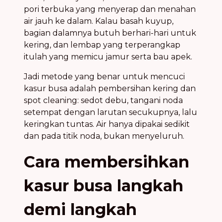
pori terbuka yang menyerap dan menahan
air jauh ke dalam. Kalau basah kuyup,
bagian dalamnya butuh berhari-hari untuk
kering, dan lembap yang terperangkap
itulah yang memicu jamur serta bau apek.
Jadi metode yang benar untuk mencuci
kasur busa adalah pembersihan kering dan
spot cleaning: sedot debu, tangani noda
setempat dengan larutan secukupnya, lalu
keringkan tuntas. Air hanya dipakai sedikit
dan pada titik noda, bukan menyeluruh.
Cara membersihkan
kasur busa langkah
demi langkah