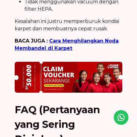
Tidak menggunakan vacuum dengan
filter HEPA.
Kesalahan ini justru memperburuk kondisi
karpet dan membuatnya cepat rusak.
BACA JUGA :
Cara Menghilangkan Noda
Membandel di Karpet
FAQ (Pertanyaan
Icon desc
yang Sering