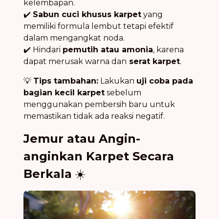
kelembapan.
✔️
Sabun cuci khusus karpet
yang
memiliki formula lembut tetapi efektif
dalam mengangkat noda.
✔️ Hindari
pemutih atau amonia
, karena
dapat merusak warna dan
serat karpet
.
💡
Tips tambahan:
Lakukan
uji coba pada
bagian kecil karpet
sebelum
menggunakan pembersih baru untuk
memastikan tidak ada reaksi negatif.
Jemur atau Angin-
anginkan Karpet Secara
Berkala
☀️