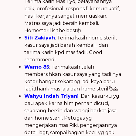
Terima kasih Mas Tyo, pelayanannya
baik, profesional, responsif, komunikatif,
hasil kerjanya sangat memuaskan.
Matras saya jadi bersih kembali.
Homesteril is the best👍
Siti Zakiyah
: Terima kasih home steril,
kasur saya jadi bersih kembali.. dan
terima kasih kpd mas fadil. Good
recommend!
Warno 85
: Terimakasih telah
membersihkan kasur saya yang tadi nya
kotor banget sekarang jadi kaya baru
lagi.,thank mas jaja dan home steril👌🙏
Wahyu Indah Triyani
: Dari kasurku yg
bau apek karna blm pernah dicuci,
sekarang bersih dan wangi berkat jasa
dari home steril. Petugas yg
mengerjakan mas Riki, pengerjaannya
detail bgt, sampai bagian kecil yg gak