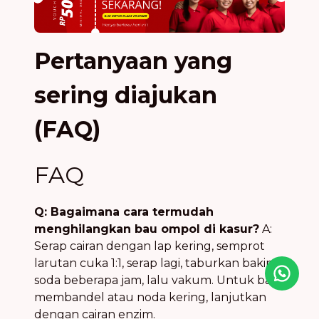
Pertanyaan yang
sering diajukan
(FAQ)
FAQ
Q: Bagaimana cara termudah
menghilangkan bau ompol di kasur?
A:
Serap cairan dengan lap kering, semprot
larutan cuka 1:1, serap lagi, taburkan baking
Icon desc
soda beberapa jam, lalu vakum. Untuk bau
membandel atau noda kering, lanjutkan
dengan cairan enzim.