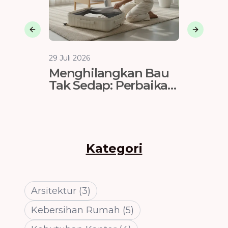
Previous slide
Next sli
29 Juli 2026
29 Juli 202
Menghilangkan Bau
Harga 
Tak Sedap: Perbaikan
Pasca 
Ventilasi & Lining
Tanger
Koper
m² & P
Kategori
Arsitektur
(
3
)
Kebersihan Rumah
(
5
)