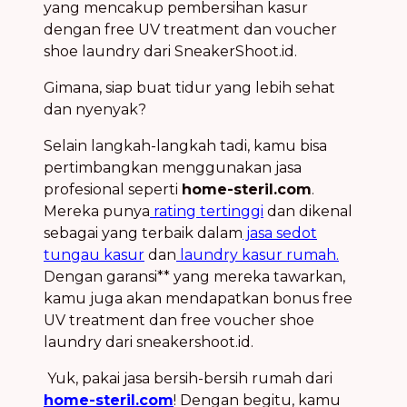
yang mencakup pembersihan kasur
dengan free UV treatment dan voucher
shoe laundry dari SneakerShoot.id.
Gimana, siap buat tidur yang lebih sehat
dan nyenyak?
Selain langkah-langkah tadi, kamu bisa
pertimbangkan menggunakan jasa
profesional seperti
home-steril.com
.
Mereka punya
rating tertinggi
dan dikenal
sebagai yang terbaik dalam
jasa sedot
tungau kasur
dan
laundry kasur rumah.
Dengan garansi** yang mereka tawarkan,
kamu juga akan mendapatkan bonus free
UV treatment dan free voucher shoe
laundry dari sneakershoot.id.
Yuk, pakai jasa bersih-bersih rumah dari
home-steril.com
! Dengan begitu, kamu