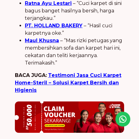
Ratna Ayu Lestari
– “Cuci karpet di sini
bagus banget hasilnya bersih, harga
terjangkau.”
PT. HOLLAND BAKERY
– “Hasil cuci
karpetnya oke.”
Maul Khusna
– “Mas rizki petugas yang
membersihkan sofa dan karpet hari ini,
cekatan dan teliti kerjaannya.
Terimakasih.”
BACA JUGA:
Testimoni Jasa Cuci Karpet
Home-Steril – Solusi Karpet Bersih dan
Higienis
Icon desc