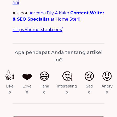
sini
.
Author:
Avicena Fily A Kako
Content Writer
& SEO Specialist
at Home Steril
https://home-steril.com/
Apa pendapat Anda tentang artikel
ini?
👍
❤️
😄
🤔
😢
😡
Like
Love
Haha
Interesting
Sad
Angry
0
0
0
0
0
0