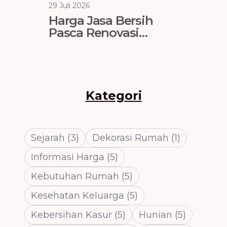
29 Juli 2026
29 Juli 202
Harga Jasa Bersih
Vendo
Pasca Renovasi
Jakart
Tangerang 2026 (Per
Tahan 
m² & Per Jam)
Kategori
Sejarah
(
3
)
Dekorasi Rumah
(
1
)
Informasi Harga
(
5
)
Kebutuhan Rumah
(
5
)
Kesehatan Keluarga
(
5
)
Kebersihan Kasur
(
5
)
Hunian
(
5
)