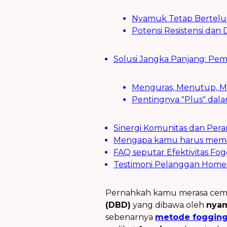
Nyamuk Tetap Bertelur
Potensi Resistensi dan
Solusi Jangka Panjang: Pe
Menguras, Menutup, M
Pentingnya "Plus" da
Sinergi Komunitas dan Per
Mengapa kamu harus memili
FAQ seputar Efektivitas 
Testimoni Pelanggan Home 
Pernahkah kamu merasa cemas
(DBD)
yang dibawa oleh
nyam
sebenarnya
metode foggin