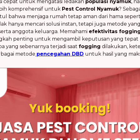
si cepat untuk mengatasi ledakan
populasi nyamuk
, n
lebih komprehensif untuk
Pest Control Nyamuk
? Sebag
tul bahwa menjaga rumah tetap aman dari hama seperti
idak hanya mencari solusi instan, tetapi juga metode y
serta anggota keluarga. Memahami
efektivitas foggi
ngkah penting untuk mengambil keputusan yang tepat
apa yang sebenarnya terjadi saat
fogging
dilakukan, ket
rbagai metode
pencegahan DBD
untuk hasil yang maks