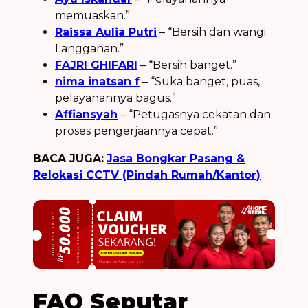
memuaskan.”
Raissa Aulia Putri
– “Bersih dan wangi.
Langganan.”
FAJRI GHIFARI
– “Bersih banget.”
nima inatsan f
– “Suka banget, puas,
pelayanannya bagus.”
Affiansyah
– “Petugasnya cekatan dan
proses pengerjaannya cepat.”
BACA JUGA:
Jasa Bongkar Pasang &
Relokasi CCTV (Pindah Rumah/Kantor)
FAQ Seputar