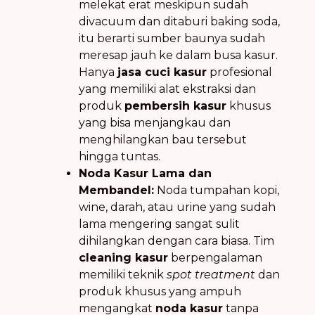
melekat erat meskipun sudah
divacuum dan ditaburi baking soda,
itu berarti sumber baunya sudah
meresap jauh ke dalam busa kasur.
Hanya
jasa cuci kasur
profesional
yang memiliki alat ekstraksi dan
produk
pembersih kasur
khusus
yang bisa menjangkau dan
menghilangkan bau tersebut
hingga tuntas.
Noda Kasur Lama dan
Membandel:
Noda tumpahan kopi,
wine, darah, atau urine yang sudah
lama mengering sangat sulit
dihilangkan dengan cara biasa. Tim
cleaning kasur
berpengalaman
memiliki teknik
spot treatment
dan
produk khusus yang ampuh
mengangkat
noda kasur
tanpa