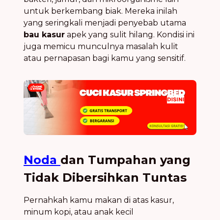
untuk berkembang biak. Mereka inilah
yang seringkali menjadi penyebab utama
bau kasur
apek yang sulit hilang. Kondisi ini
juga memicu munculnya masalah kulit
atau pernapasan bagi kamu yang sensitif.
Noda
dan Tumpahan yang
Tidak Dibersihkan Tuntas
Pernahkah kamu makan di atas kasur,
minum kopi, atau anak kecil