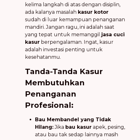
kelima langkah di atas dengan disiplin,
ada kalanya masalah
kasur kotor
sudah di luar kemampuan penanganan
mandiri. Jangan ragu, ini adalah saat
yang tepat untuk memanggil
jasa cuci
kasur
berpengalaman. Ingat, kasur
adalah investasi penting untuk
kesehatanmu.
Tanda-Tanda Kasur
Membutuhkan
Penanganan
Profesional:
Bau Membandel yang Tidak
Hilang:
Jika
bau kasur
apek, pesing,
atau bau tak sedap lainnya masih