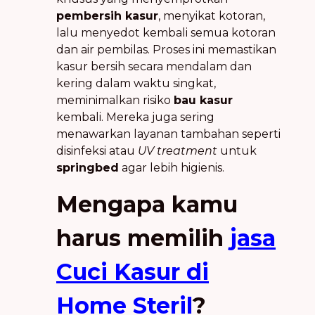
pembersih kasur
, menyikat kotoran,
lalu menyedot kembali semua kotoran
dan air pembilas. Proses ini memastikan
kasur bersih secara mendalam dan
kering dalam waktu singkat,
meminimalkan risiko
bau kasur
kembali. Mereka juga sering
menawarkan layanan tambahan seperti
disinfeksi atau
UV treatment
untuk
springbed
agar lebih higienis.
Mengapa kamu
harus memilih
jasa
Cuci Kasur di
Home Steril
?