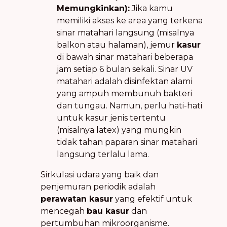
Memungkinkan):
Jika kamu
memiliki akses ke area yang terkena
sinar matahari langsung (misalnya
balkon atau halaman), jemur
kasur
di bawah sinar matahari beberapa
jam setiap 6 bulan sekali. Sinar UV
matahari adalah disinfektan alami
yang ampuh membunuh bakteri
dan tungau. Namun, perlu hati-hati
untuk kasur jenis tertentu
(misalnya latex) yang mungkin
tidak tahan paparan sinar matahari
langsung terlalu lama.
Sirkulasi udara yang baik dan
penjemuran periodik adalah
perawatan kasur
yang efektif untuk
mencegah
bau kasur
dan
pertumbuhan mikroorganisme.