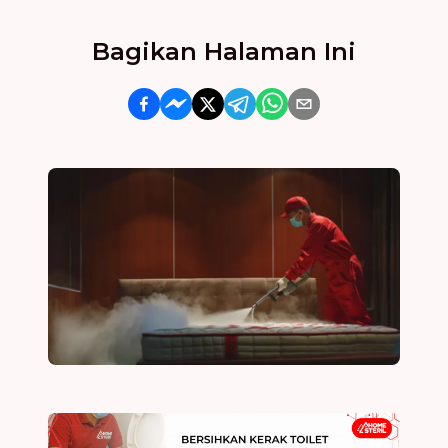
Bagikan Halaman Ini