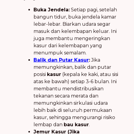
Buka Jendela:
Setiap pagi, setelah
bangun tidur, buka jendela kamar
lebar-lebar. Biarkan udara segar
masuk dan kelembapan keluar. Ini
juga membantu mengeringkan
kasur dari kelembapan yang
menumpuk semalam.
Balik dan Putar Kasur
:
Jika
memungkinkan, balik dan putar
posisi
kasur
(kepala ke kaki, atau sisi
atas ke bawah) setiap 3-6 bulan. Ini
membantu mendistribusikan
tekanan secara merata dan
memungkinkan sirkulasi udara
lebih baik di seluruh permukaan
kasur, sehingga mengurangi risiko
lembap dan
bau kasur
.
Jemur Kasur (Jika