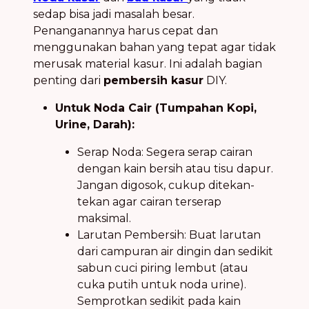
sedap bisa jadi masalah besar.
Penanganannya harus cepat dan
menggunakan bahan yang tepat agar tidak
merusak material kasur. Ini adalah bagian
penting dari
pembersih kasur
DIY.
Untuk Noda Cair (Tumpahan Kopi,
Urine, Darah):
Serap Noda: Segera serap cairan
dengan kain bersih atau tisu dapur.
Jangan digosok, cukup ditekan-
tekan agar cairan terserap
maksimal.
Larutan Pembersih: Buat larutan
dari campuran air dingin dan sedikit
sabun cuci piring lembut (atau
cuka putih untuk noda urine).
Semprotkan sedikit pada kain