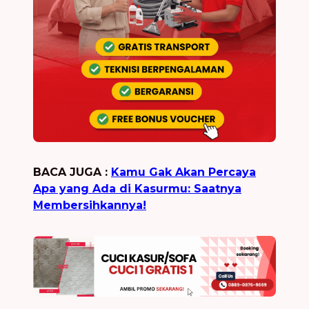
BACA JUGA :
Kamu Gak Akan Percaya
Apa yang Ada di Kasurmu: Saatnya
Membersihkannya!