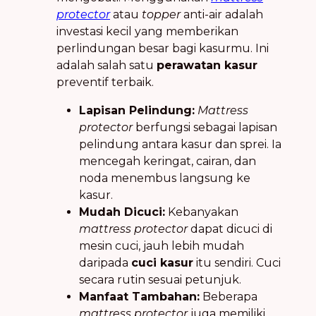
protector
atau
topper
anti-air adalah
investasi kecil yang memberikan
perlindungan besar bagi kasurmu. Ini
adalah salah satu
perawatan kasur
preventif terbaik.
Lapisan Pelindung:
Mattress
protector
berfungsi sebagai lapisan
pelindung antara kasur dan sprei. Ia
mencegah keringat, cairan, dan
noda menembus langsung ke
kasur.
Mudah Dicuci:
Kebanyakan
mattress protector
dapat dicuci di
mesin cuci, jauh lebih mudah
daripada
cuci kasur
itu sendiri. Cuci
secara rutin sesuai petunjuk.
Manfaat Tambahan:
Beberapa
mattress protector
juga memiliki