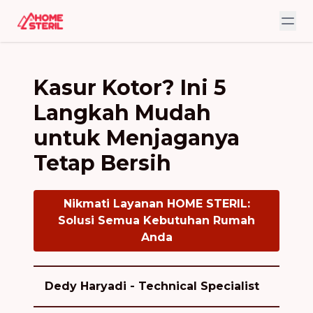
Kasur Kotor? Ini 5
Langkah Mudah
untuk Menjaganya
Tetap Bersih
Nikmati Layanan HOME STERIL:
Solusi Semua Kebutuhan Rumah
Anda
Dedy Haryadi - Technical Specialist