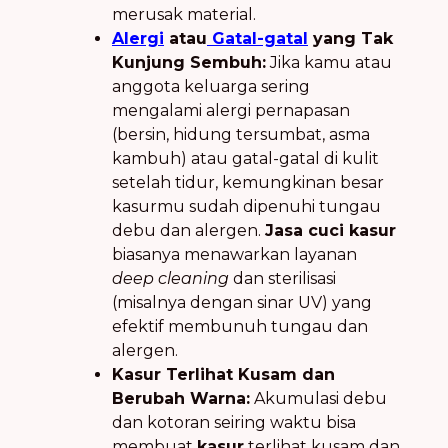
merusak material.
Alergi
atau
Gatal-gatal
yang Tak
Kunjung Sembuh:
Jika kamu atau
anggota keluarga sering
mengalami alergi pernapasan
(bersin, hidung tersumbat, asma
kambuh) atau gatal-gatal di kulit
setelah tidur, kemungkinan besar
kasurmu sudah dipenuhi tungau
debu dan alergen.
Jasa cuci kasur
biasanya menawarkan layanan
deep cleaning
dan sterilisasi
(misalnya dengan sinar UV) yang
efektif membunuh tungau dan
alergen.
Kasur Terlihat Kusam dan
Berubah Warna:
Akumulasi debu
dan kotoran seiring waktu bisa
membuat
kasur
terlihat kusam dan