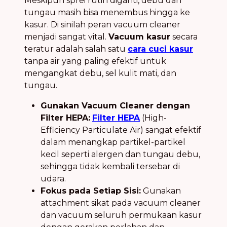
Meskipun sprei rutin diganti, debu dan
tungau masih bisa menembus hingga ke
kasur. Di sinilah peran vacuum cleaner
menjadi sangat vital.
Vacuum kasur
secara
teratur adalah salah satu
cara cuci kasur
tanpa air yang paling efektif untuk
mengangkat debu, sel kulit mati, dan
tungau.
Gunakan Vacuum Cleaner dengan
Filter HEPA:
Filter HEPA
(High-
Efficiency Particulate Air) sangat efektif
dalam menangkap partikel-partikel
kecil seperti alergen dan tungau debu,
sehingga tidak kembali tersebar di
udara.
Fokus pada Setiap Sisi:
Gunakan
attachment sikat pada vacuum cleaner
dan vacuum seluruh permukaan kasur