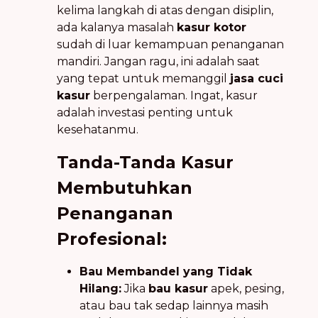
kelima langkah di atas dengan disiplin,
ada kalanya masalah
kasur kotor
sudah di luar kemampuan penanganan
mandiri. Jangan ragu, ini adalah saat
yang tepat untuk memanggil
jasa cuci
kasur
berpengalaman. Ingat, kasur
adalah investasi penting untuk
kesehatanmu.
Tanda-Tanda Kasur
Membutuhkan
Penanganan
Profesional:
Bau Membandel yang Tidak
Hilang:
Jika
bau kasur
apek, pesing,
atau bau tak sedap lainnya masih