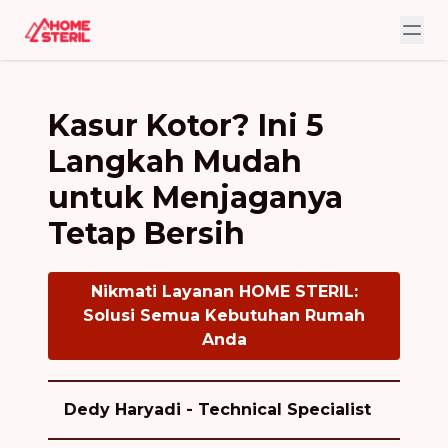
Kasur Kotor? Ini 5
Langkah Mudah
untuk Menjaganya
Tetap Bersih
Nikmati Layanan HOME STERIL:
Solusi Semua Kebutuhan Rumah
Anda
Dedy Haryadi - Technical Specialist