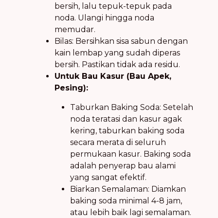
bersih, lalu tepuk-tepuk pada
noda. Ulangi hingga noda
memudar.
Bilas: Bersihkan sisa sabun dengan
kain lembap yang sudah diperas
bersih. Pastikan tidak ada residu.
Untuk Bau Kasur (Bau Apek,
Pesing):
Taburkan Baking Soda: Setelah
noda teratasi dan kasur agak
kering, taburkan baking soda
secara merata di seluruh
permukaan kasur. Baking soda
adalah penyerap bau alami
yang sangat efektif.
Biarkan Semalaman: Diamkan
baking soda minimal 4-8 jam,
atau lebih baik lagi semalaman.