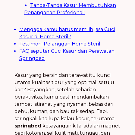
Tanda-Tanda Kasur Membutuhkan
Penanganan Profesional:
Mengapa kamu harus memilih jasa Cuci
Kasur di Home Steril?
Testimoni Pelanggan Home Steril
FAQ seputar Cuci Kasur dan Perawatan
Springbed
Kasur yang bersih dan terawat itu kunci
utama kualitas tidur yang optimal, setuju
kan? Bayangkan, setelah seharian
beraktivitas, kamu pasti mendambakan
tempat istirahat yang nyaman, bebas dari
debu, kuman, dan bau tak sedap. Tapi,
seringkali kita lupa kalau kasur, terutama
springbed
kesayangan kita, adalah magnet
bagi kotoran, sel kulit mati, tungau, dan