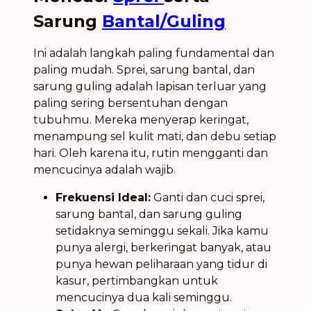
Sarung
Bantal/Guling
Ini adalah langkah paling fundamental dan
paling mudah. Sprei, sarung bantal, dan
sarung guling adalah lapisan terluar yang
paling sering bersentuhan dengan
tubuhmu. Mereka menyerap keringat,
menampung sel kulit mati, dan debu setiap
hari. Oleh karena itu, rutin mengganti dan
mencucinya adalah wajib.
Frekuensi Ideal:
Ganti dan cuci sprei,
sarung bantal, dan sarung guling
setidaknya seminggu sekali. Jika kamu
punya alergi, berkeringat banyak, atau
punya hewan peliharaan yang tidur di
kasur, pertimbangkan untuk
mencucinya dua kali seminggu.