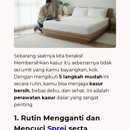
Sekarang saatnya kita beraksi!
Membersihkan kasur itu sebenarnya tidak
serumit yang kamu bayangkan, kok.
Dengan mengikuti
5 langkah mudah
ini
secara rutin, kamu bisa menjaga
kasur
bersih
, bebas debu, dan sehat. Ini adalah
perawatan kasur
dasar yang sangat
penting.
1. Rutin Mengganti dan
Mencuci
Sprei
serta