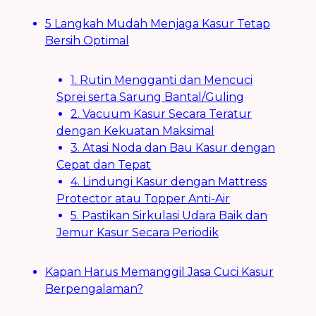
5 Langkah Mudah Menjaga Kasur Tetap
Bersih Optimal
1. Rutin Mengganti dan Mencuci
Sprei serta Sarung Bantal/Guling
2. Vacuum Kasur Secara Teratur
dengan Kekuatan Maksimal
3. Atasi Noda dan Bau Kasur dengan
Cepat dan Tepat
4. Lindungi Kasur dengan Mattress
Protector atau Topper Anti-Air
5. Pastikan Sirkulasi Udara Baik dan
Jemur Kasur Secara Periodik
Kapan Harus Memanggil Jasa Cuci Kasur
Berpengalaman?