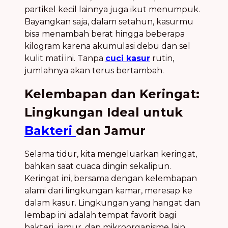
partikel kecil lainnya juga ikut menumpuk.
Bayangkan saja, dalam setahun, kasurmu
bisa menambah berat hingga beberapa
kilogram karena akumulasi debu dan sel
kulit mati ini. Tanpa
cuci kasur
rutin,
jumlahnya akan terus bertambah.
Kelembapan dan Keringat:
Lingkungan Ideal untuk
Bakteri
dan Jamur
Selama tidur, kita mengeluarkan keringat,
bahkan saat cuaca dingin sekalipun.
Keringat ini, bersama dengan kelembapan
alami dari lingkungan kamar, meresap ke
dalam kasur. Lingkungan yang hangat dan
lembap ini adalah tempat favorit bagi
bakteri, jamur, dan mikroorganisme lain