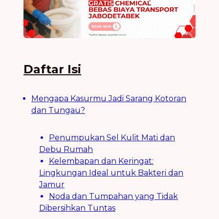
Daftar Isi
Mengapa Kasurmu Jadi Sarang Kotoran
dan Tungau?
Penumpukan Sel Kulit Mati dan
Debu Rumah
Kelembapan dan Keringat:
Lingkungan Ideal untuk Bakteri dan
Jamur
Noda dan Tumpahan yang Tidak
Dibersihkan Tuntas