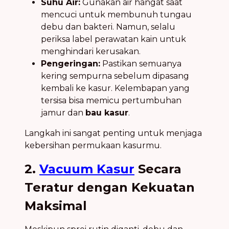
Suhu Air:
Gunakan air hangat saat
mencuci untuk membunuh tungau
debu dan bakteri. Namun, selalu
periksa label perawatan kain untuk
menghindari kerusakan.
Pengeringan:
Pastikan semuanya
kering sempurna sebelum dipasang
kembali ke kasur. Kelembapan yang
tersisa bisa memicu pertumbuhan
jamur dan
bau kasur
.
Langkah ini sangat penting untuk menjaga
kebersihan permukaan kasurmu.
2.
Vacuum Kasur
Secara
Teratur dengan Kekuatan
Maksimal