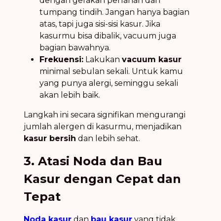
dengan gerakan perlahan dan
tumpang tindih. Jangan hanya bagian
atas, tapi juga sisi-sisi kasur. Jika
kasurmu bisa dibalik, vacuum juga
bagian bawahnya.
Frekuensi:
Lakukan
vacuum kasur
minimal sebulan sekali. Untuk kamu
yang punya alergi, seminggu sekali
akan lebih baik.
Langkah ini secara signifikan mengurangi
jumlah alergen di kasurmu, menjadikan
kasur bersih
dan lebih sehat.
3. Atasi Noda dan Bau
Kasur dengan Cepat dan
Tepat
Noda kasur
dan
bau kasur
yang tidak