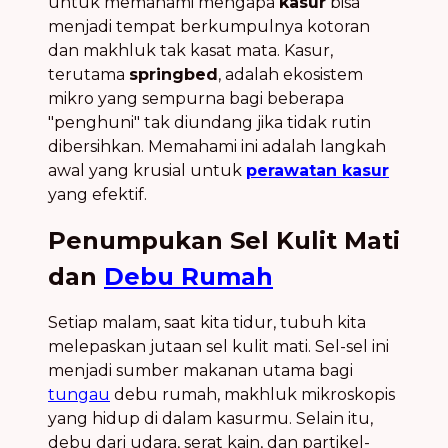
untuk memahami mengapa
kasur
bisa
menjadi tempat berkumpulnya kotoran
dan makhluk tak kasat mata. Kasur,
terutama
springbed
, adalah ekosistem
mikro yang sempurna bagi beberapa
"penghuni" tak diundang jika tidak rutin
dibersihkan. Memahami ini adalah langkah
awal yang krusial untuk
perawatan kasur
yang efektif.
Penumpukan Sel Kulit Mati
dan
Debu Rumah
Setiap malam, saat kita tidur, tubuh kita
melepaskan jutaan sel kulit mati. Sel-sel ini
menjadi sumber makanan utama bagi
tungau
debu rumah, makhluk mikroskopis
yang hidup di dalam kasurmu. Selain itu,
debu dari udara, serat kain, dan partikel-