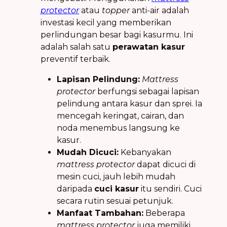
protector
atau
topper
anti-air adalah
investasi kecil yang memberikan
perlindungan besar bagi kasurmu. Ini
adalah salah satu
perawatan kasur
preventif terbaik.
Lapisan Pelindung:
Mattress
protector
berfungsi sebagai lapisan
pelindung antara kasur dan sprei. Ia
mencegah keringat, cairan, dan
noda menembus langsung ke
kasur.
Mudah Dicuci:
Kebanyakan
mattress protector
dapat dicuci di
mesin cuci, jauh lebih mudah
daripada
cuci kasur
itu sendiri. Cuci
secara rutin sesuai petunjuk.
Manfaat Tambahan:
Beberapa
mattress protector
juga memiliki