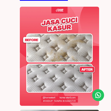
Icon desc