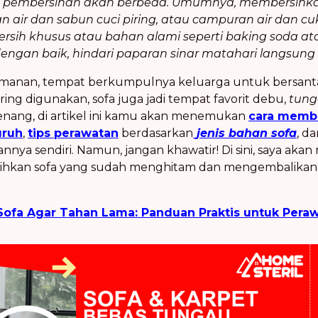
de pembersihan akan berbeda. Umumnya, membersihka
ir dan sabun cuci piring, atau campuran air dan cu
h khusus atau bahan alami seperti baking soda atau
 dengan baik, hindari paparan sinar matahari langsun
manan, tempat berkumpulnya keluarga untuk bersanta
ring digunakan, sofa juga jadi tempat favorit debu,
tun
enang, di artikel ini kamu akan menemukan
cara membe
uruh
,
tips perawatan
berdasarkan
jenis bahan sofa
, d
ya sendiri. Namun, jangan khawatir! Di sini, saya aka
hkan sofa yang sudah menghitam dan mengembalikan 
Sofa Agar Tahan Lama: Panduan Praktis untuk Peraw