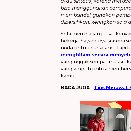
atau sintetis) karena meto
bisa menggunakan campuran a
membandel, gunakan pembersi
dibersihkan, keringkan sofa
Sofa merupakan pusat kenya
bekerja. Sayangnya, karena se
noda untuk bersarang. Tapi t
menghitam secara menyel
yang nggak sempat melakukann
yang ampuh untuk membersi
kamu.
BACA JUGA :
Tips Merawat 