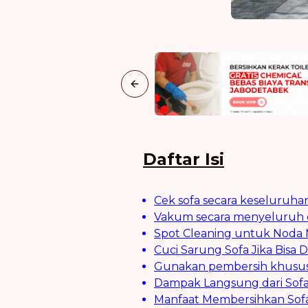
Previous slide
Daftar Isi
Cek sofa secara keseluruha
Vakum secara menyeluruh d
Spot Cleaning untuk Nod
Cuci Sarung Sofa Jika Bisa D
Gunakan pembersih khusu
Dampak Langsung dari Sofa
Manfaat Membersihkan Sofa