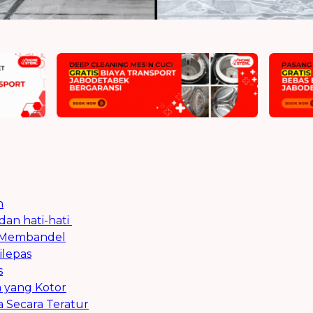
n
an hati-hati
a Membandel
ilepas
s
 yang Kotor
 Secara Teratur