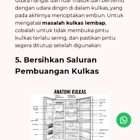
udara hangat dari luar masuk dan bertemu
dengan udara dingin di dalam kulkas, yang
pada akhirnya menciptakan embun. Untuk
mengatasi
masalah kulkas lembap
,
cobalah untuk tidak membuka pintu
kulkas terlalu sering, dan pastikan pintu
segera ditutup setelah digunakan.
5. Bersihkan Saluran
Pembuangan Kulkas
Icon desc