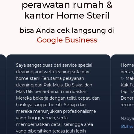
perawatan rumah &
kantor Home Steril
bisa Anda cek langsung di
Google Business
Saya sangat puas dari service special
H
an.
cleaning and wet cleaning sofa dari
b
home steril. Terutama pelayanan
✨
cleaning dari Pak Muis, Bu Siska, dan
K
Mas Riki benar-benar memuaskan.
t
Mereka bekerja dengan teliti, cepat, dan
B
hasilnya sangat bersih. Setiap dari
r
mereka menunjukkan profesionalisme
yang tinggi, ramah, serta
N
memperhatikan detail sehingga area
yang dibersihkan terasa jauh lebih