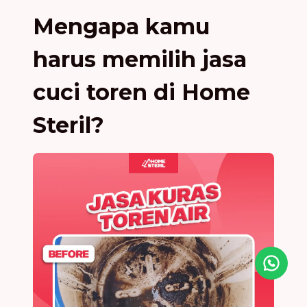
Mengapa kamu
harus memilih jasa
cuci toren di Home
Steril?
Icon desc