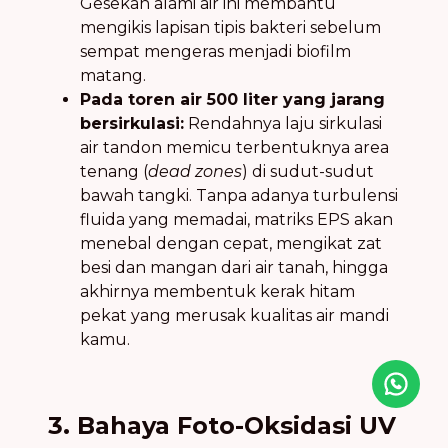
Gesekan alami air ini membantu
mengikis lapisan tipis bakteri sebelum
sempat mengeras menjadi biofilm
matang.
Pada toren air 500 liter yang jarang
bersirkulasi:
Rendahnya laju sirkulasi
air tandon memicu terbentuknya area
tenang (
dead zones
) di sudut-sudut
bawah tangki. Tanpa adanya turbulensi
fluida yang memadai, matriks EPS akan
menebal dengan cepat, mengikat zat
besi dan mangan dari air tanah, hingga
akhirnya membentuk kerak hitam
pekat yang merusak kualitas air mandi
kamu.
Icon desc
3. Bahaya Foto-Oksidasi UV