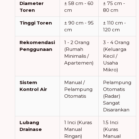
Diameter
± 58 cm - 60
± 75 cm -
Toren
cm
80 cm
Tinggi Toren
± 90 cm - 95
± 110 cm -
cm
120 cm
Rekomendasi
1 - 2 Orang
3 - 4 Orang
Penggunaan
(Rumah
(Keluarga
Minimalis /
Kecil /
Apartemen)
Usaha
Mikro)
Sistem
Manual /
Pelampung
Kontrol Air
Pelampung
Otomatis
Otomatis
(Radar)
Sangat
Disarankan
Lubang
1 Inci (Kuras
1.5 Inci
Drainase
Manual
(Kuras
Ringan)
Manual