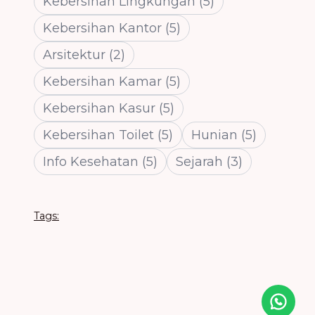
Kebersihan Lingkungan
(
5
)
Kebersihan Kantor
(
5
)
Arsitektur
(
2
)
Kebersihan Kamar
(
5
)
Kebersihan Kasur
(
5
)
Kebersihan Toilet
(
5
)
Hunian
(
5
)
Info Kesehatan
(
5
)
Sejarah
(
3
)
Tags:
Icon desc