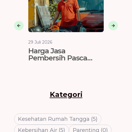
Previous slide
Next sli
29 Juli 2026
29 Juli 202
Harga Jasa
Vendo
Pembersih Pasca
Jakart
Renovasi di Bekasi:
Tahan 
Tarif, Metode, dan
Cara Memilih Vendor
Kategori
Kesehatan Rumah Tangga
(
5
)
Kebersihan Air
(
5
)
Parenting
(
0
)