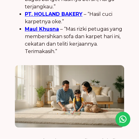
terjangkau.”
PT. HOLLAND BAKERY
– “Hasil cuci
karpetnya oke.”
Maul Khusna
– “Mas rizki petugas yang
membersihkan sofa dan karpet hari ini,
cekatan dan teliti kerjaannya.
Terimakasih.”
Icon desc