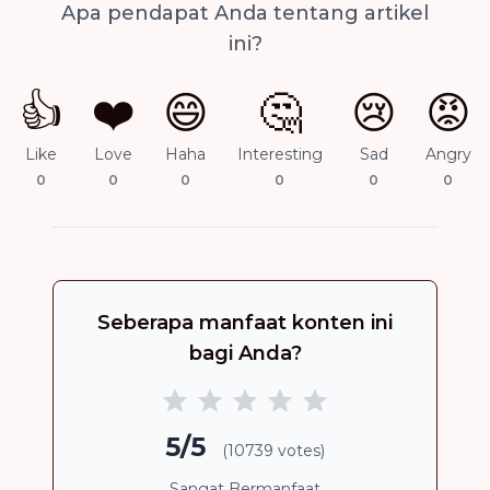
Apa pendapat Anda tentang artikel
ini?
👍
❤️
😄
🤔
😢
😡
Like
Love
Haha
Interesting
Sad
Angry
0
0
0
0
0
0
Seberapa manfaat konten ini
bagi Anda?
5/5
(10739 votes)
Sangat Bermanfaat