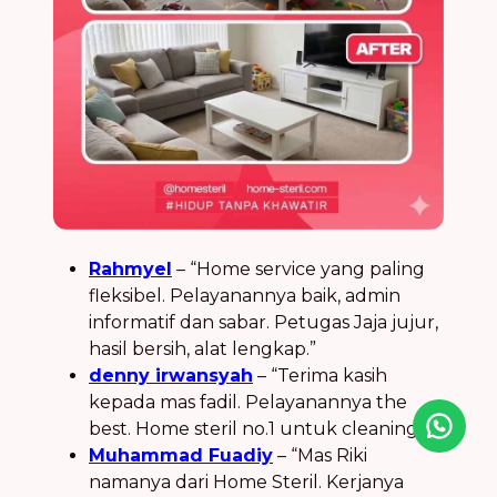
Rahmyel
– “Home service yang paling
fleksibel. Pelayanannya baik, admin
informatif dan sabar. Petugas Jaja jujur,
hasil bersih, alat lengkap.”
denny irwansyah
– “Terima kasih
kepada mas fadil. Pelayanannya the
best. Home steril no.1 untuk cleaning.”
Icon desc
Muhammad Fuadiy
– “Mas Riki
namanya dari Home Steril. Kerjanya