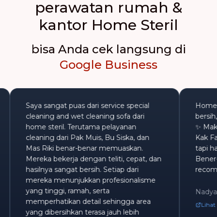
perawatan rumah &
kantor Home Steril
bisa Anda cek langsung di
Google Business
Saya sangat puas dari service special
H
an.
cleaning and wet cleaning sofa dari
b
home steril. Terutama pelayanan
✨
cleaning dari Pak Muis, Bu Siska, dan
K
Mas Riki benar-benar memuaskan.
t
Mereka bekerja dengan teliti, cepat, dan
B
hasilnya sangat bersih. Setiap dari
r
mereka menunjukkan profesionalisme
yang tinggi, ramah, serta
N
memperhatikan detail sehingga area
yang dibersihkan terasa jauh lebih