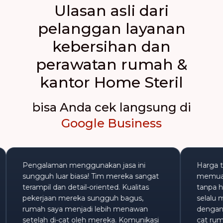
Ulasan asli dari
pelanggan layanan
kebersihan dan
perawatan rumah &
kantor Home Steril
bisa Anda cek langsung di
Google Business
Pengalaman menggunakan jasa ini
Ha
sungguh luar biasa! Tim mereka sangat
me
g
terampil dan detail-oriented. Kualitas
ta
pekerjaan mereka sungguh bagus,
se
rumah saya menjadi lebih menawan
de
setelah di-cat oleh mereka. Komunikasi
cat