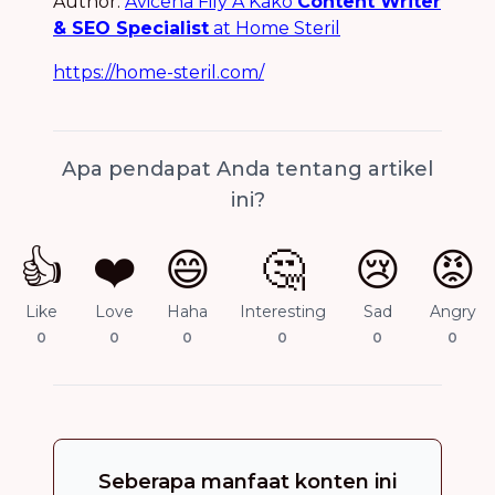
Author:
Avicena Fily A Kako
Content Writer
& SEO Specialist
at Home Steril
https://home-steril.com/
Apa pendapat Anda tentang artikel
ini?
👍
❤️
😄
🤔
😢
😡
Like
Love
Haha
Interesting
Sad
Angry
0
0
0
0
0
0
Seberapa manfaat konten ini