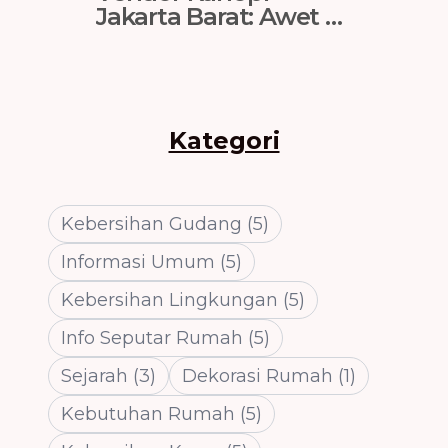
Jakarta Barat: Awet &
Second
Tahan Karat
Hadia
Restora
Kategori
Kebersihan Gudang
(
5
)
Informasi Umum
(
5
)
Kebersihan Lingkungan
(
5
)
Info Seputar Rumah
(
5
)
Sejarah
(
3
)
Dekorasi Rumah
(
1
)
Kebutuhan Rumah
(
5
)