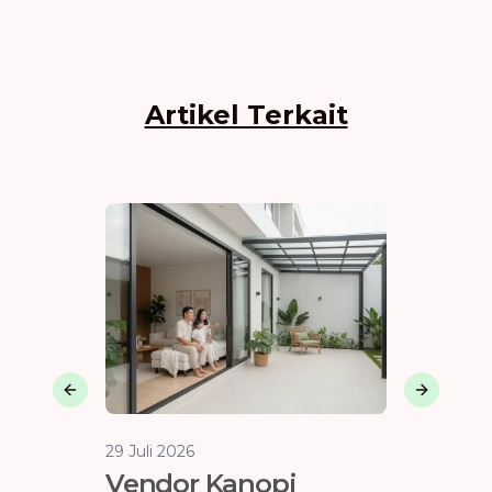
Artikel Terkait
Previous slide
Next sli
29 Juli 2026
29 Juli 202
Vendor Kanopi
Membe