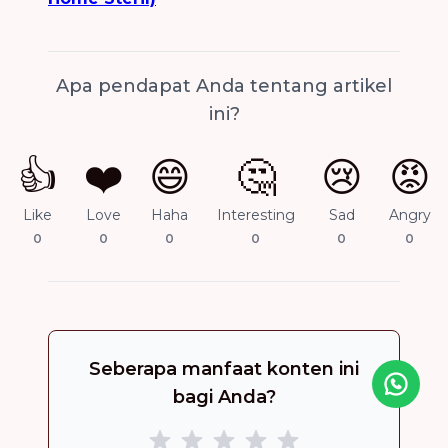
Apa pendapat Anda tentang artikel
ini?
👍
❤️
😄
🤔
😢
😡
Like
Love
Haha
Interesting
Sad
Angry
0
0
0
0
0
0
Seberapa manfaat konten ini
Icon desc
bagi Anda?