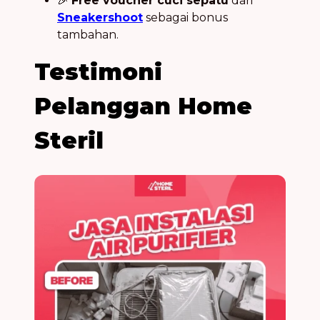
🎉
Free voucher cuci sepatu
dari
Sneakershoot
sebagai bonus
tambahan.
Testimoni
Pelanggan Home
Steril