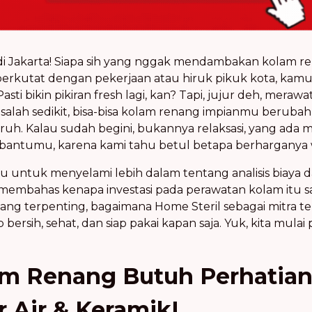
 di Jakarta! Siapa sih yang nggak mendambakan kolam r
berkutat dengan pekerjaan atau hiruk pikuk kota, kamu
asti bikin pikiran fresh lagi, kan? Tapi, jujur deh, mera
alah sedikit, bisa-bisa kolam renang impianmu berubah 
uh. Kalau sudah begini, bukannya relaksasi, yang ada ma
embantumu, karena kami tahu betul betapa berhargany
mu untuk menyelami lebih dalam tentang analisis biaya d
 membahas kenapa investasi pada perawatan kolam itu 
 yang terpenting, bagaimana Home Steril sebagai mitra 
ersih, sehat, dan siap pakai kapan saja. Yuk, kita mul
m Renang Butuh Perhatian
 Air & Keramik!