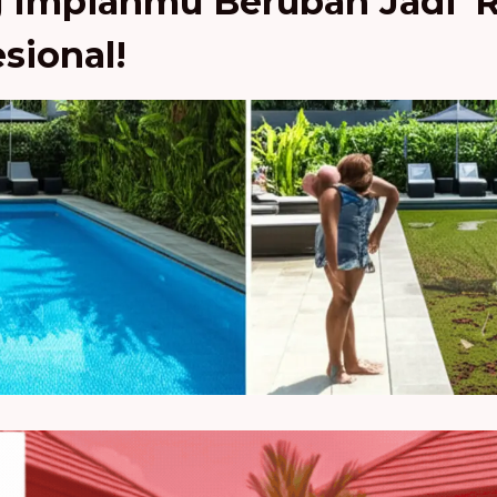
 Impianmu Berubah Jadi 'R
esional!