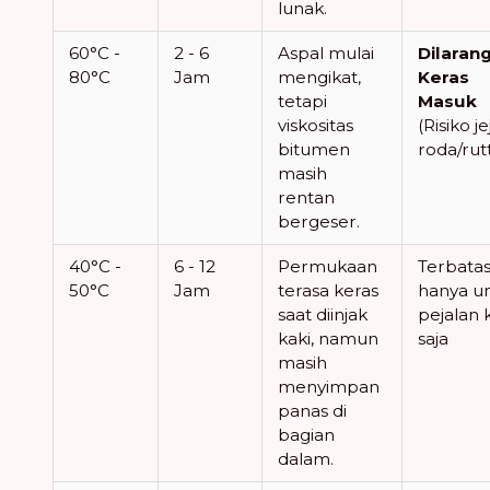
lunak.
60°C -
2 - 6
Aspal mulai
Dilaran
80°C
Jam
mengikat,
Keras
tetapi
Masuk
viskositas
(Risiko j
bitumen
roda/rut
masih
rentan
bergeser.
40°C -
6 - 12
Permukaan
Terbata
50°C
Jam
terasa keras
hanya u
saat diinjak
pejalan 
kaki, namun
saja
masih
menyimpan
panas di
bagian
dalam.