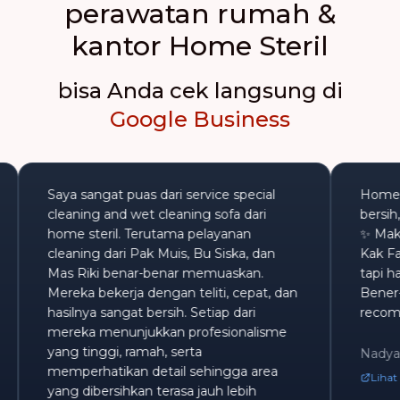
perawatan rumah &
kantor Home Steril
bisa Anda cek langsung di
Google Business
Saya sangat puas dari service special
Ho
an.
cleaning and wet cleaning sofa dari
b
home steril. Terutama pelayanan
✨
cleaning dari Pak Muis, Bu Siska, dan
K
Mas Riki benar-benar memuaskan.
ta
Mereka bekerja dengan teliti, cepat, dan
Be
hasilnya sangat bersih. Setiap dari
r
mereka menunjukkan profesionalisme
yang tinggi, ramah, serta
N
memperhatikan detail sehingga area
yang dibersihkan terasa jauh lebih