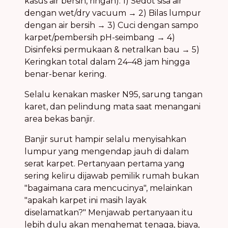
kasus air bersih, ringan): 1) Sedot sisa air
dengan wet/dry vacuum → 2) Bilas lumpur
dengan air bersih → 3) Cuci dengan sampo
karpet/pembersih pH-seimbang → 4)
Disinfeksi permukaan & netralkan bau → 5)
Keringkan total dalam 24–48 jam hingga
benar-benar kering.
Selalu kenakan masker N95, sarung tangan
karet, dan pelindung mata saat menangani
area bekas banjir.
Banjir surut hampir selalu menyisahkan
lumpur yang mengendap jauh di dalam
serat karpet. Pertanyaan pertama yang
sering keliru dijawab pemilik rumah bukan
"bagaimana cara mencucinya", melainkan
"apakah karpet ini masih layak
diselamatkan?" Menjawab pertanyaan itu
lebih dulu akan menghemat tenaga, biaya,