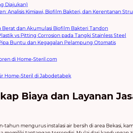
g Diajukan)
en: Analisis Kimiawi, Biofilm Bakteri, dan Kerentanan Str
am Berat dan Akumulasi Biofilm Bakteri Tandon
lastik vs Pitting Corrosion pada Tangki Stainless Steel
k Pipa Buntu dan Kegagalan Pelampung Otomatis
oren di Home-Steril.com
Air Home-Steril di Jabodetabek
ap Biaya dan Layanan Jas
n-tahun mengurus instalasi air bersih di area Bekasi, 
ita memiliki tantangan tersendiri. Mulai dari kandungan za