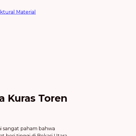
uktural Material
a Kuras Toren
kami sangat paham bahwa
t besi tinggi di Bekasi Utara,