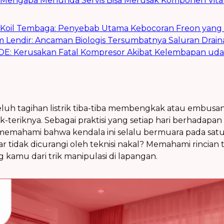
C: Mengapa Menunda Servis Bisa Merusak Komponen Vita
ada Koil Tembaga: Penyebab Utama Kebocoran Freon yang
m Lendir: Ancaman Biologis Tersumbatnya Saluran Drain
li POE: Kerusakan Fatal Kompresor Akibat Kelembapan uda
uh tagihan listrik tiba-tiba membengkak atau embusan 
ik-teriknya. Sebagai praktisi yang setiap hari berhada
memahami bahwa kendala ini selalu bermuara pada satu 
ar tidak dicurangi oleh teknisi nakal? Memahami rincian 
amu dari trik manipulasi di lapangan.