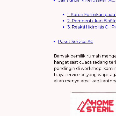
Sains di Balik Kerusakan A
1. Korosi Formikari p
2. Pembentukan Biofil
3. Reaksi Hidrolisis O
Paket Service AC
Banyak pemilik rumah mengel
hangat saat cuaca sedang ter
pendingin di workshop, kami 
biaya service ac yang wajar ag
akan menyelamatkan kantong k