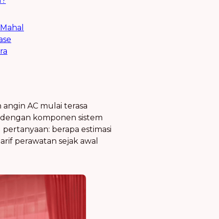
l?
 Mahal
ase
ra
angin AC mulai terasa
pan dengan komponen sistem
pertanyaan: berapa estimasi
tarif perawatan sejak awal