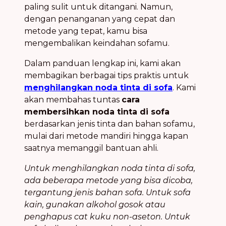
paling sulit untuk ditangani. Namun,
dengan penanganan yang cepat dan
metode yang tepat, kamu bisa
mengembalikan keindahan sofamu.
Dalam panduan lengkap ini, kami akan
membagikan berbagai tips praktis untuk
menghilangkan noda tinta di sofa
. Kami
akan membahas tuntas
cara
membersihkan noda tinta di sofa
berdasarkan jenis tinta dan bahan sofamu,
mulai dari metode mandiri hingga kapan
saatnya memanggil bantuan ahli.
Untuk menghilangkan noda tinta di sofa,
ada beberapa metode yang bisa dicoba,
tergantung jenis bahan sofa. Untuk sofa
kain, gunakan alkohol gosok atau
penghapus cat kuku non-aseton. Untuk