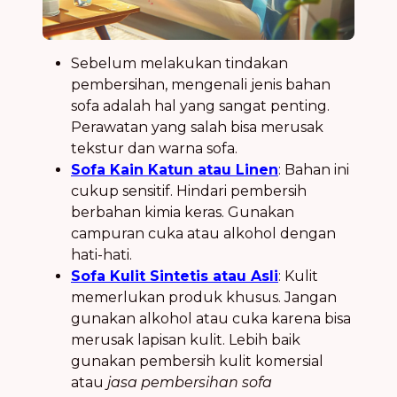
Sebelum melakukan tindakan
pembersihan, mengenali jenis bahan
sofa adalah hal yang sangat penting.
Perawatan yang salah bisa merusak
tekstur dan warna sofa.
Sofa Kain Katun atau Linen
: Bahan ini
cukup sensitif. Hindari pembersih
berbahan kimia keras. Gunakan
campuran cuka atau alkohol dengan
hati-hati.
Sofa Kulit Sintetis atau Asli
: Kulit
memerlukan produk khusus. Jangan
gunakan alkohol atau cuka karena bisa
merusak lapisan kulit. Lebih baik
gunakan pembersih kulit komersial
atau
jasa pembersihan sofa