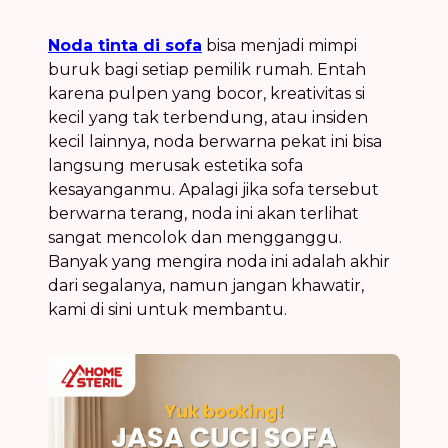
Noda tinta di sofa
bisa menjadi mimpi
buruk bagi setiap pemilik rumah. Entah
karena pulpen yang bocor, kreativitas si
kecil yang tak terbendung, atau insiden
kecil lainnya, noda berwarna pekat ini bisa
langsung merusak estetika sofa
kesayanganmu. Apalagi jika sofa tersebut
berwarna terang, noda ini akan terlihat
sangat mencolok dan mengganggu.
Banyak yang mengira noda ini adalah akhir
dari segalanya, namun jangan khawatir,
kami di sini untuk membantu.