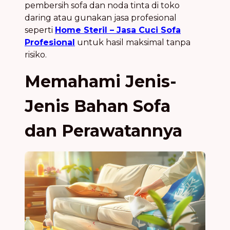
pembersih sofa dan noda tinta di toko
daring atau gunakan jasa profesional
seperti
Home Steril – Jasa Cuci Sofa
Profesional
untuk hasil maksimal tanpa
risiko.
Memahami Jenis-
Jenis Bahan Sofa
dan Perawatannya