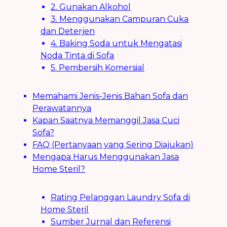
2. Gunakan Alkohol
3. Menggunakan Campuran Cuka
dan Deterjen
4. Baking Soda untuk Mengatasi
Noda Tinta di Sofa
5. Pembersih Komersial
Memahami Jenis-Jenis Bahan Sofa dan
Perawatannya
Kapan Saatnya Memanggil Jasa Cuci
Sofa?
FAQ (Pertanyaan yang Sering Diajukan)
Mengapa Harus Menggunakan Jasa
Home Steril?
Rating Pelanggan Laundry Sofa di
Home Steril
Sumber Jurnal dan Referensi