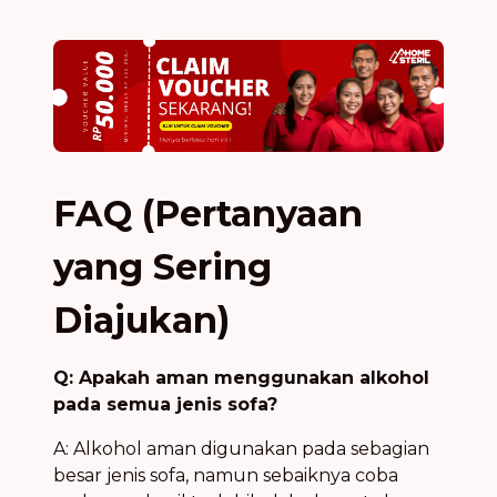
FAQ (Pertanyaan
yang Sering
Diajukan)
Q: Apakah aman menggunakan alkohol
pada semua jenis sofa?
A: Alkohol aman digunakan pada sebagian
besar jenis sofa, namun sebaiknya coba