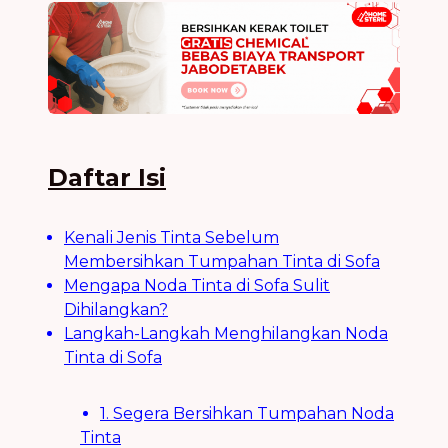
Daftar Isi
Kenali Jenis Tinta Sebelum
Membersihkan Tumpahan Tinta di Sofa
Mengapa Noda Tinta di Sofa Sulit
Dihilangkan?
Langkah-Langkah Menghilangkan Noda
Tinta di Sofa
1. Segera Bersihkan Tumpahan Noda
Tinta