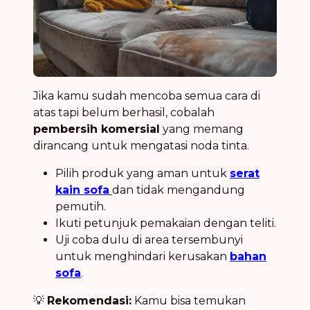
Jika kamu sudah mencoba semua cara di
atas tapi belum berhasil, cobalah
pembersih komersial
yang memang
dirancang untuk mengatasi noda tinta.
Pilih produk yang aman untuk
serat
kain sofa
dan tidak mengandung
pemutih.
Ikuti petunjuk pemakaian dengan teliti.
Uji coba dulu di area tersembunyi
untuk menghindari kerusakan
bahan
sofa
.
💡
Rekomendasi:
Kamu bisa temukan