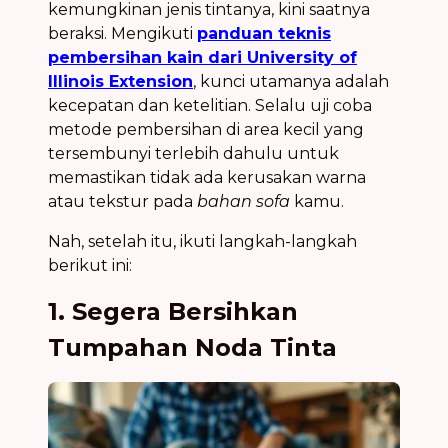
kemungkinan jenis tintanya, kini saatnya
beraksi. Mengikuti
panduan teknis
pembersihan kain dari University of
Illinois Extension
, kunci utamanya adalah
kecepatan dan ketelitian. Selalu uji coba
metode pembersihan di area kecil yang
tersembunyi terlebih dahulu untuk
memastikan tidak ada kerusakan warna
atau tekstur pada
bahan sofa
kamu.
Nah, setelah itu, ikuti langkah-langkah
berikut ini:
1. Segera Bersihkan
Tumpahan Noda Tinta