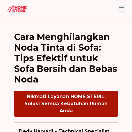
Cara Menghilangkan
Noda Tinta di Sofa:
Tips Efektif untuk
Sofa Bersih dan Bebas
Noda
Nikmati Layanan HOME STERIL:
Solusi Semua Kebutuhan Rumah
Anda
Dedy Haryadi - Technical Specialist