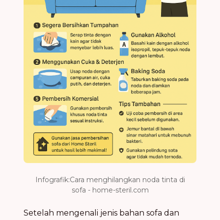
Infografik:Cara menghilangkan noda tinta di
sofa - home-steril.com
Setelah mengenali jenis bahan sofa dan