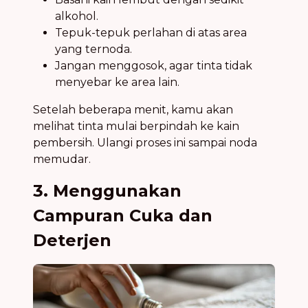
alkohol.
Tepuk-tepuk perlahan di atas area
yang ternoda.
Jangan menggosok, agar tinta tidak
menyebar ke area lain.
Setelah beberapa menit, kamu akan
melihat tinta mulai berpindah ke kain
pembersih. Ulangi proses ini sampai noda
memudar.
3. Menggunakan
Campuran Cuka dan
Deterjen