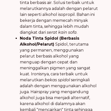
tinta berbasis air. Solusi terbaik untuk
melarutkannya adalah dengan pelarut
lain seperti alkohol isopropil. Bahan ini
bekerja dengan memecah minyak
dalam tinta, sehingga lebih mudah
diangkat dari
serat kain sofa
.
Noda Tinta Spidol (Berbasis
Alkohol/Pelarut)
Spidol, terutama
yang permanen, menggunakan
pelarut berbasis alkohol yang
menguap dengan cepat dan
meninggalkan pigmen yang sangat
kuat. Ironisnya, cara terbaik untuk
melarutkan
bekas spidol
seringkali
adalah dengan menggunakan alkohol
juga. Hairspray yang mengandung
alkohol juga bisa menjadi alternatif,
karena alkohol di dalamnya akan
kembali "mencairkan" tinta sehingga