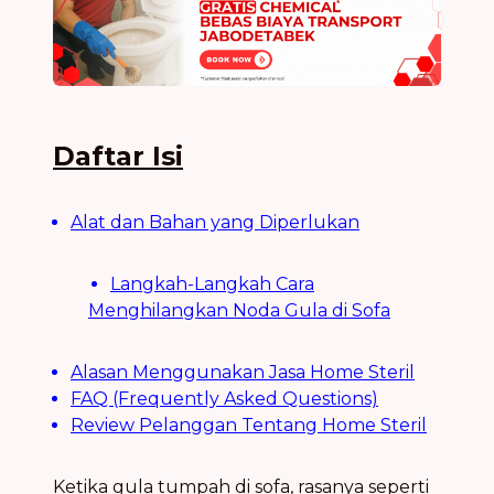
Daftar Isi
Alat dan Bahan yang Diperlukan
Langkah-Langkah Cara
Menghilangkan Noda Gula di Sofa
Alasan Menggunakan Jasa Home Steril
FAQ (Frequently Asked Questions)
Review Pelanggan Tentang Home Steril
Ketika gula tumpah di sofa, rasanya seperti