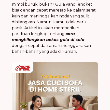
mimpi buruk, bukan? Gula yang lengket
bisa dengan cepat meresap ke dalam serat
kain dan meninggalkan noda yang sulit
dihilangkan. Namun, kamu tidak perlu
panik. Artikel ini akan memberikan
panduan lengkap tentang
cara
menghilangkan bekas gula di sofa
dengan cepat dan aman menggunakan
bahan-bahan yang ada di rumah.