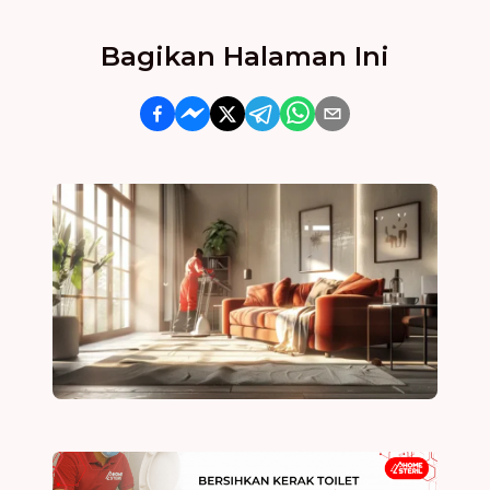
Bagikan Halaman Ini