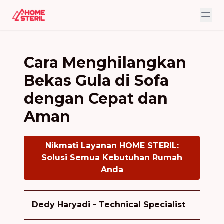
Cara Menghilangkan
Bekas Gula di Sofa
dengan Cepat dan
Aman
Nikmati Layanan HOME STERIL:
Solusi Semua Kebutuhan Rumah
Anda
Dedy Haryadi - Technical Specialist