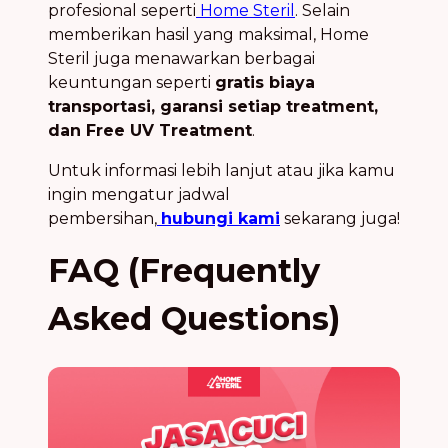
profesional seperti
Home Steril
. Selain
memberikan hasil yang maksimal, Home
Steril juga menawarkan berbagai
keuntungan seperti
gratis biaya
transportasi, garansi setiap treatment,
dan Free UV Treatment
.
Untuk informasi lebih lanjut atau jika kamu
ingin mengatur jadwal
pembersihan,
hubungi kami
sekarang juga!
FAQ (Frequently
Asked Questions)