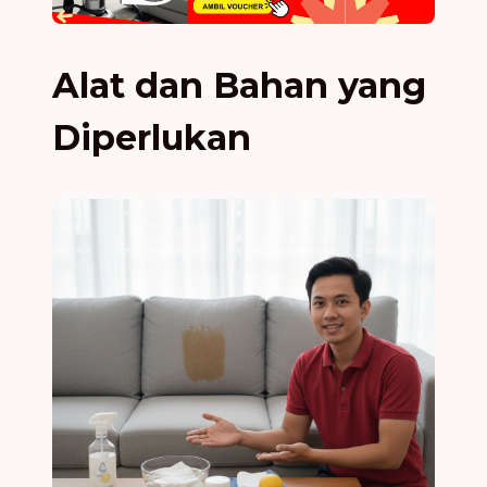
Alat dan Bahan yang
Diperlukan