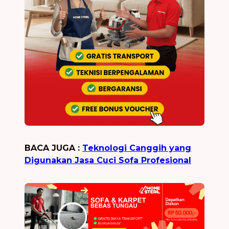
BACA JUGA :
Teknologi Canggih yang
Digunakan Jasa Cuci Sofa Profesional