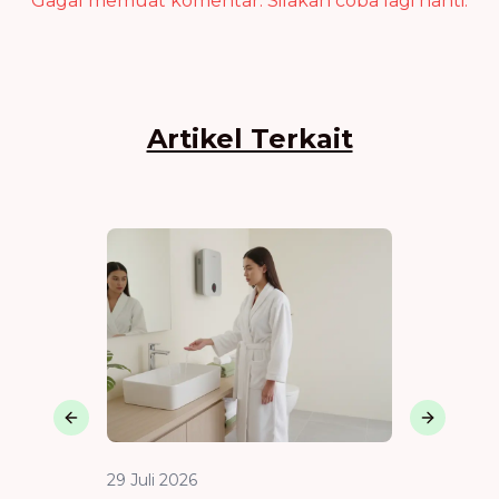
Gagal memuat komentar. Silakan coba lagi nanti.
Artikel Terkait
Previous slide
Next sli
29 Juli 2026
29 Juli 202