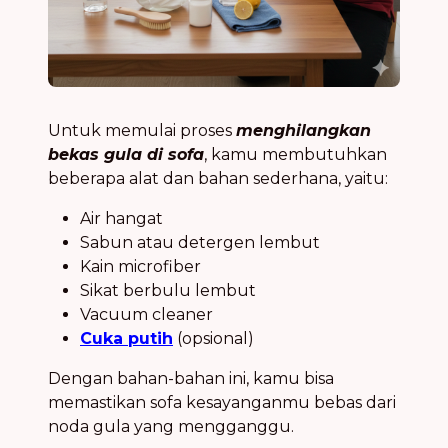
Untuk memulai proses
menghilangkan
bekas gula di sofa
, kamu membutuhkan
beberapa alat dan bahan sederhana, yaitu:
Air hangat
Sabun atau detergen lembut
Kain microfiber
Sikat berbulu lembut
Vacuum cleaner
Cuka putih
(opsional)
Dengan bahan-bahan ini, kamu bisa
memastikan sofa kesayanganmu bebas dari
noda gula yang mengganggu.