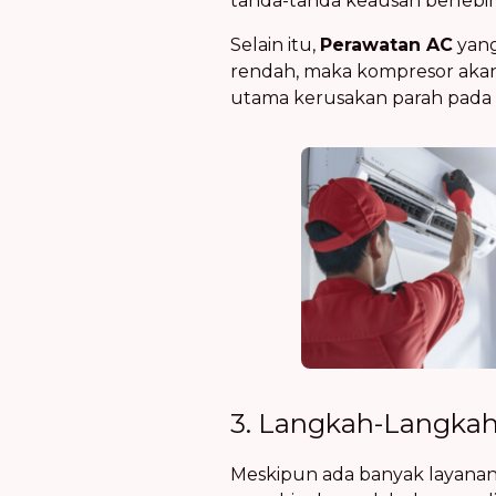
tanda-tanda keausan berlebi
Selain itu,
Perawatan AC
yang
rendah, maka kompresor akan 
utama kerusakan parah pada 
3. Langkah-Langka
Meskipun ada banyak layana