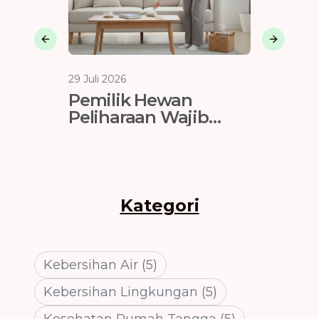
Previous slide
Next sli
29 Juli 2026
29 Juli 202
Pemilik Hewan
Vendo
Peliharaan Wajib
Jakart
Tahu: Cara
Tahan 
Menghilangkan Bulu
dan Bau Sofa
Kategori
Kebersihan Air
(
5
)
Kebersihan Lingkungan
(
5
)