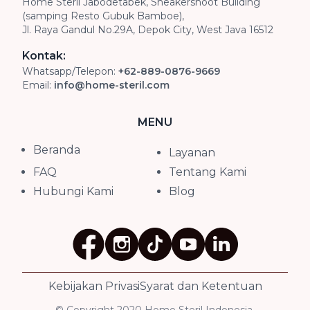
Home Steril Jabodetabek, Sneakershoot Building
(samping Resto Gubuk Bamboe),
Jl. Raya Gandul No.29A, Depok City, West Java 16512
Kontak:
Whatsapp/Telepon:
+62-889-0876-9669
Email:
info@home-steril.com
MENU
Beranda
Layanan
FAQ
Tentang Kami
Hubungi Kami
Blog
Kebijakan Privasi
Syarat dan Ketentuan