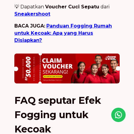
💡 Dapatkan
Voucher Cuci Sepatu
dari
Sneakershoot
BACA JUGA:
Panduan Fogging Rumah
untuk Kecoak: Apa yang Harus
Disiapkan?
FAQ seputar Efek
Fogging untuk
Icon desc
Kecoak