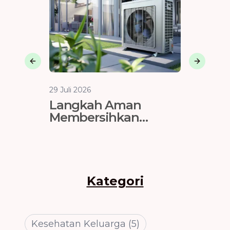
Previous slide
Next sli
29 Juli 2026
29 Juli 202
Langkah Aman
Membe
Membersihkan
Second
Evaporator AC
Hadia
Restora
Kategori
Kesehatan Keluarga
(
5
)