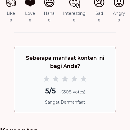
👍
❤️
😄
🤔
😢
😡
Like
Love
Haha
Interesting
Sad
Angry
0
0
0
0
0
0
Seberapa manfaat konten ini
bagi Anda?
5/5
(5308 votes)
Sangat Bermanfaat