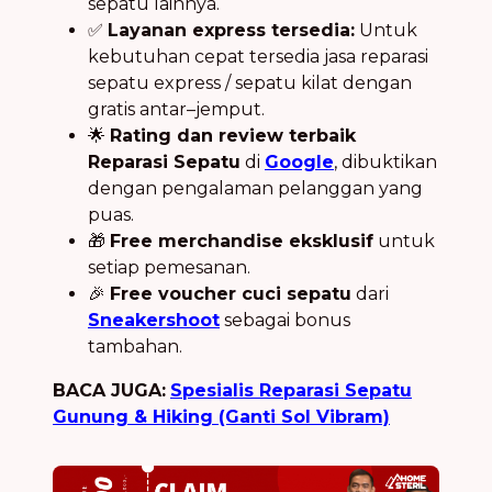
sepatu lainnya.
✅
Layanan express tersedia:
Untuk
kebutuhan cepat tersedia jasa reparasi
sepatu express / sepatu kilat dengan
gratis antar–jemput.
🌟
Rating dan review terbaik
Reparasi Sepatu
di
Google
, dibuktikan
dengan pengalaman pelanggan yang
puas.
🎁
Free merchandise eksklusif
untuk
setiap pemesanan.
🎉
Free voucher cuci sepatu
dari
Sneakershoot
sebagai bonus
tambahan.
BACA JUGA:
Spesialis Reparasi Sepatu
Gunung & Hiking (Ganti Sol Vibram)