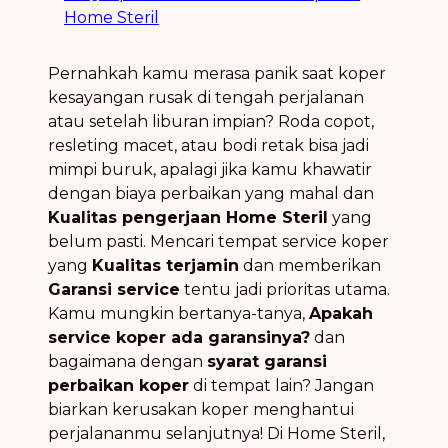
Home Steril
Pernahkah kamu merasa panik saat koper
kesayangan rusak di tengah perjalanan
atau setelah liburan impian? Roda copot,
resleting macet, atau bodi retak bisa jadi
mimpi buruk, apalagi jika kamu khawatir
dengan biaya perbaikan yang mahal dan
Kualitas pengerjaan Home Steril
yang
belum pasti. Mencari tempat service koper
yang
Kualitas terjamin
dan memberikan
Garansi service
tentu jadi prioritas utama.
Kamu mungkin bertanya-tanya,
Apakah
service koper ada garansinya?
dan
bagaimana dengan
syarat garansi
perbaikan koper
di tempat lain? Jangan
biarkan kerusakan koper menghantui
perjalananmu selanjutnya! Di Home Steril,