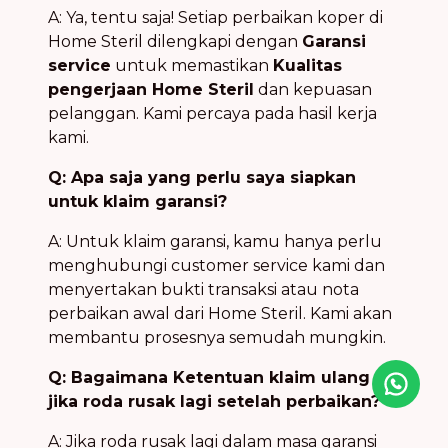
A: Ya, tentu saja! Setiap perbaikan koper di
Home Steril dilengkapi dengan
Garansi
service
untuk memastikan
Kualitas
pengerjaan Home Steril
dan kepuasan
pelanggan. Kami percaya pada hasil kerja
kami.
Q: Apa saja yang perlu saya siapkan
untuk klaim garansi?
A: Untuk klaim garansi, kamu hanya perlu
menghubungi customer service kami dan
menyertakan bukti transaksi atau nota
perbaikan awal dari Home Steril. Kami akan
membantu prosesnya semudah mungkin.
Q: Bagaimana Ketentuan klaim ulang
Icon desc
jika roda rusak lagi setelah perbaikan?
A: Jika roda rusak lagi dalam masa garansi