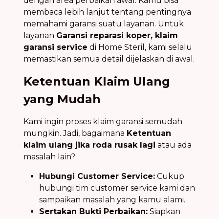
dengan area perbaikan awal. Kamu bisa
membaca lebih lanjut tentang pentingnya
memahami garansi suatu layanan. Untuk
layanan
Garansi reparasi koper, klaim
garansi service
di Home Steril, kami selalu
memastikan semua detail dijelaskan di awal.
Ketentuan Klaim Ulang
yang Mudah
Kami ingin proses klaim garansi semudah
mungkin. Jadi, bagaimana
Ketentuan
klaim ulang jika roda rusak lagi
atau ada
masalah lain?
Hubungi Customer Service:
Cukup
hubungi tim customer service kami dan
sampaikan masalah yang kamu alami.
Sertakan Bukti Perbaikan:
Siapkan