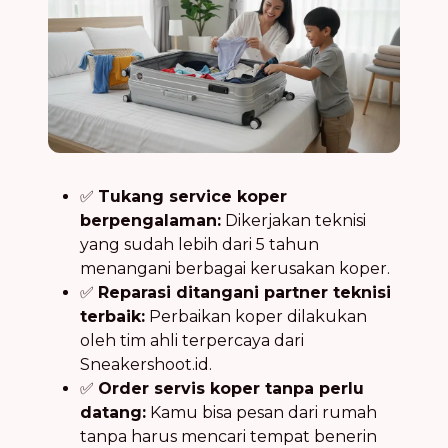
✅
Tukang service koper
berpengalaman:
Dikerjakan teknisi
yang sudah lebih dari 5 tahun
menangani berbagai kerusakan koper.
✅
Reparasi ditangani partner teknisi
terbaik:
Perbaikan koper dilakukan
oleh tim ahli terpercaya dari
Sneakershoot.id.
✅
Order servis koper tanpa perlu
datang:
Kamu bisa pesan dari rumah
tanpa harus mencari tempat benerin