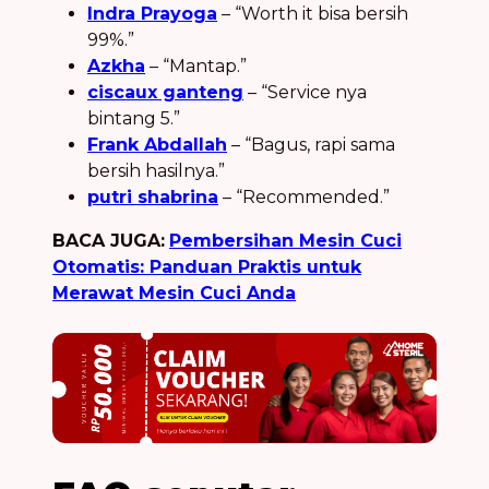
Indra Prayoga
– “Worth it bisa bersih
99%.”
Azkha
– “Mantap.”
ciscaux ganteng
– “Service nya
bintang 5.”
Frank Abdallah
– “Bagus, rapi sama
bersih hasilnya.”
putri shabrina
– “Recommended.”
BACA JUGA:
Pembersihan Mesin Cuci
Otomatis: Panduan Praktis untuk
Merawat Mesin Cuci Anda