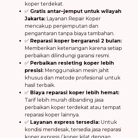
koper terdekat.
✅
Gratis antar–jemput untuk wilayah
Jakarta:
Layanan Repair Koper
mencakup penjemputan dan
pengantaran tanpa biaya tambahan.
✅
Reparasi koper bergaransi 2 bulan:
Memberikan ketenangan karena setiap
perbaikan dilindungi garansi resmi.
✅
Perbaikan resleting koper lebih
presisi:
Menggunakan mesin jahit
khusus dan metode profesional untuk
hasil terbaik.
✅
Biaya reparasi koper lebih hemat:
Tarif lebih murah dibanding jasa
perbaikan koper terdekat atau tempat
reparasi koper lainnya.
✅
Layanan express tersedia:
Untuk
kondisi mendesak, tersedia jasa reparasi
koper express / koper kilat dengan