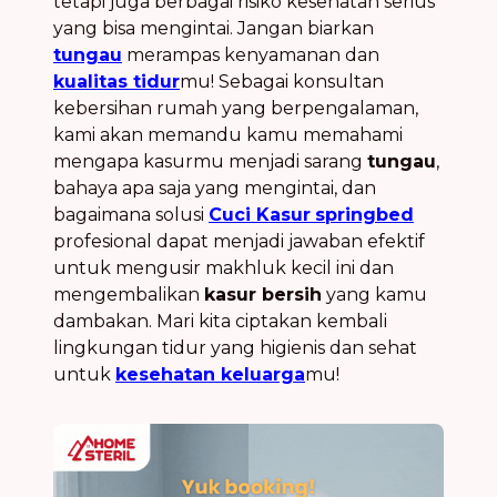
tetapi juga berbagai risiko kesehatan serius
yang bisa mengintai. Jangan biarkan
tungau
merampas kenyamanan dan
kualitas tidur
mu! Sebagai konsultan
kebersihan rumah yang berpengalaman,
kami akan memandu kamu memahami
mengapa kasurmu menjadi sarang
tungau
,
bahaya apa saja yang mengintai, dan
bagaimana solusi
Cuci Kasur
springbed
profesional dapat menjadi jawaban efektif
untuk mengusir makhluk kecil ini dan
mengembalikan
kasur bersih
yang kamu
dambakan. Mari kita ciptakan kembali
lingkungan tidur yang higienis dan sehat
untuk
kesehatan keluarga
mu!