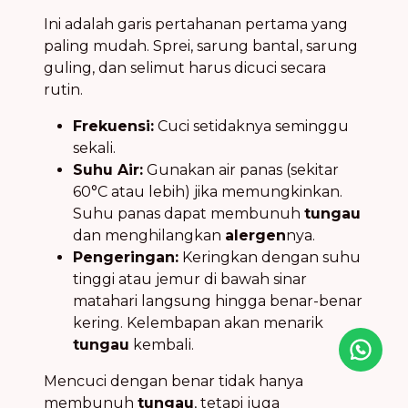
Ini adalah garis pertahanan pertama yang
paling mudah. Sprei, sarung bantal, sarung
guling, dan selimut harus dicuci secara
rutin.
Frekuensi:
Cuci setidaknya seminggu
sekali.
Suhu Air:
Gunakan air panas (sekitar
60°C atau lebih) jika memungkinkan.
Suhu panas dapat membunuh
tungau
dan menghilangkan
alergen
nya.
Pengeringan:
Keringkan dengan suhu
tinggi atau jemur di bawah sinar
matahari langsung hingga benar-benar
kering. Kelembapan akan menarik
tungau
kembali.
Icon desc
Mencuci dengan benar tidak hanya
membunuh
tungau
, tetapi juga