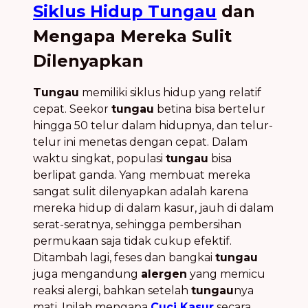
Siklus Hidup Tungau
dan
Mengapa Mereka Sulit
Dilenyapkan
Tungau
memiliki siklus hidup yang relatif
cepat. Seekor
tungau
betina bisa bertelur
hingga 50 telur dalam hidupnya, dan telur-
telur ini menetas dengan cepat. Dalam
waktu singkat, populasi
tungau
bisa
berlipat ganda. Yang membuat mereka
sangat sulit dilenyapkan adalah karena
mereka hidup di dalam kasur, jauh di dalam
serat-seratnya, sehingga pembersihan
permukaan saja tidak cukup efektif.
Ditambah lagi, feses dan bangkai
tungau
juga mengandung
alergen
yang memicu
reaksi alergi, bahkan setelah
tungau
nya
mati. Inilah mengapa
Cuci Kasur
secara