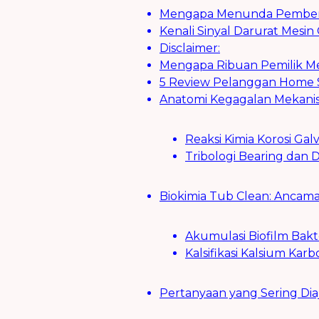
Mengapa Menunda Pembersi
Kenali Sinyal Darurat Mes
Disclaimer:
Mengapa Ribuan Pemilik Me
5 Review Pelanggan Home St
Anatomi Kegagalan Mekanis
Reaksi Kimia Korosi Ga
Tribologi Bearing dan 
Biokimia Tub Clean: Ancaman
Akumulasi Biofilm Bak
Kalsifikasi Kalsium Ka
Pertanyaan yang Sering Dia