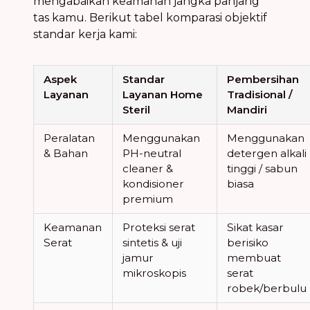
mengabaikan keamanan jangka panjang
tas kamu. Berikut tabel komparasi objektif
standar kerja kami:
Aspek
Standar
Pembersihan
Layanan
Layanan Home
Tradisional /
Steril
Mandiri
Peralatan
Menggunakan
Menggunakan
& Bahan
PH-neutral
detergen alkali
cleaner &
tinggi / sabun
kondisioner
biasa
premium
Keamanan
Proteksi serat
Sikat kasar
Serat
sintetis & uji
berisiko
jamur
membuat
mikroskopis
serat
robek/berbulu