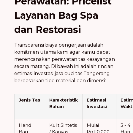
Perawatan: Pricelist
Layanan Bag Spa
dan Restorasi
Transparansi biaya pengerjaan adalah
komitmen utama kami agar kamu dapat
merencanakan perawatan tas kesayangan
secara matang. Di bawah ini adalah rincian
estimasi investasi jasa cuci tas Tangerang
berdasarkan tipe material dan dimensi:
Jenis Tas
Karakteristik
Estimasi
Estim
Bahan
Investasi
Wakt
Hand
Kulit Sintetis
Mulai
3 - 4
Bag
/ Kanvas
Rp110.000
Hari