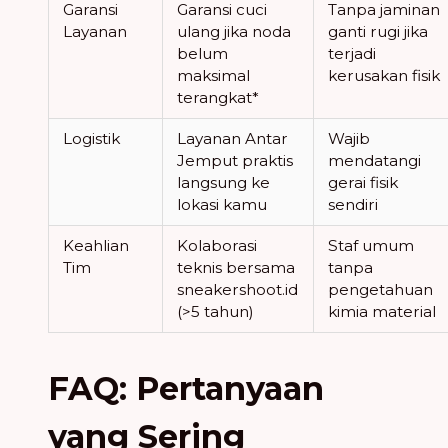
Garansi
Garansi cuci
Tanpa jaminan
Layanan
ulang jika noda
ganti rugi jika
belum
terjadi
maksimal
kerusakan fisik
terangkat*
Logistik
Layanan Antar
Wajib
Jemput praktis
mendatangi
langsung ke
gerai fisik
lokasi kamu
sendiri
Keahlian
Kolaborasi
Staf umum
Tim
teknis bersama
tanpa
sneakershoot.id
pengetahuan
(>5 tahun)
kimia material
FAQ: Pertanyaan
yang Sering