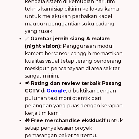
kendala sistem di kemudian hari, tim
teknis kami siap dikirim ke lokasi kamu
untuk melakukan perbaikan kabel
maupun penggantian suku cadang
yang rusak.
✅
Gambar jernih siang & malam
(night vision):
Penggunaan modul
kamera bersensor canggih memastikan
kualitas visual tetap terang benderang
meskipun pencahayaan di area sekitar
sangat minim.
🌟
Rating dan review terbaik Pasang
CCTV
di
Google
, dibuktikan dengan
puluhan testimoni otentik dari
pelanggan yang puas dengan kerapian
kerja tim kami.
🎁
Free merchandise eksklusif
untuk
setiap penyelesaian proyek
pemasangan paket tertentu.