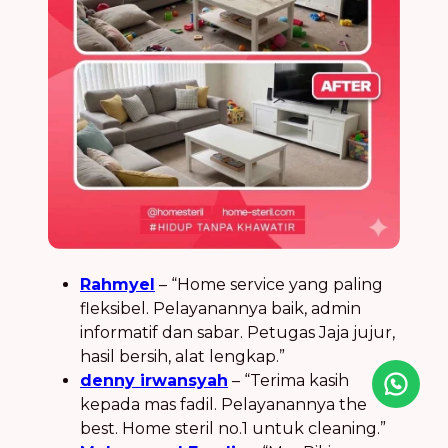
Rahmyel
– “Home service yang paling
fleksibel. Pelayanannya baik, admin
informatif dan sabar. Petugas Jaja jujur,
hasil bersih, alat lengkap.”
denny irwansyah
– “Terima kasih
Icon desc
kepada mas fadil. Pelayanannya the
best. Home steril no.1 untuk cleaning.”