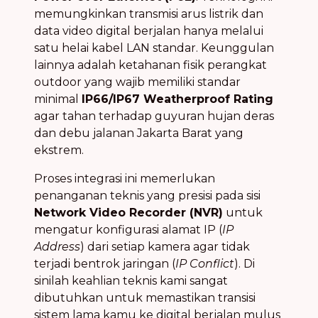
memungkinkan transmisi arus listrik dan
data video digital berjalan hanya melalui
satu helai kabel LAN standar. Keunggulan
lainnya adalah ketahanan fisik perangkat
outdoor yang wajib memiliki standar
minimal
IP66/IP67 Weatherproof Rating
agar tahan terhadap guyuran hujan deras
dan debu jalanan Jakarta Barat yang
ekstrem.
Proses integrasi ini memerlukan
penanganan teknis yang presisi pada sisi
Network Video Recorder (NVR)
untuk
mengatur konfigurasi alamat IP (
IP
Address
) dari setiap kamera agar tidak
terjadi bentrok jaringan (
IP Conflict
). Di
sinilah keahlian teknis kami sangat
dibutuhkan untuk memastikan transisi
sistem lama kamu ke digital berjalan mulus