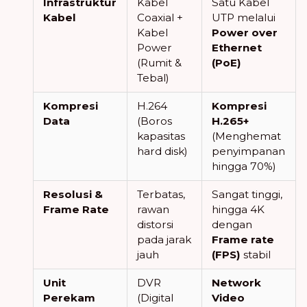
Infrastruktur
Kabel
Satu Kabel
Kabel
Coaxial +
UTP melalui
Kabel
Power over
Power
Ethernet
(Rumit &
(PoE)
Tebal)
Kompresi
H.264
Kompresi
Data
(Boros
H.265+
kapasitas
(Menghemat
hard disk)
penyimpanan
hingga 70%)
Resolusi &
Terbatas,
Sangat tinggi,
Frame Rate
rawan
hingga 4K
distorsi
dengan
pada jarak
Frame rate
jauh
(FPS)
stabil
Unit
DVR
Network
Perekam
(Digital
Video