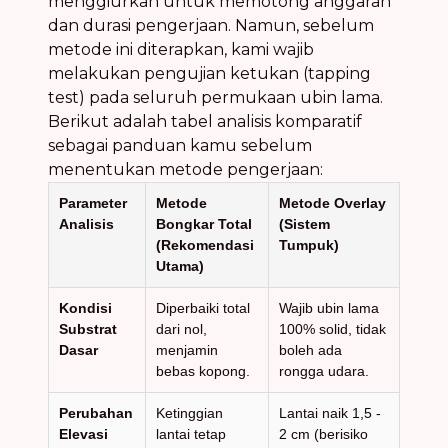
menggiurkan untuk memotong anggaran
dan durasi pengerjaan. Namun, sebelum
metode ini diterapkan, kami wajib
melakukan pengujian ketukan (tapping
test) pada seluruh permukaan ubin lama.
Berikut adalah tabel analisis komparatif
sebagai panduan kamu sebelum
menentukan metode pengerjaan:
Parameter
Metode
Metode Overlay
Analisis
Bongkar Total
(Sistem
(Rekomendasi
Tumpuk)
Utama)
Kondisi
Diperbaiki total
Wajib ubin lama
Substrat
dari nol,
100% solid, tidak
Dasar
menjamin
boleh ada
bebas kopong.
rongga udara.
Perubahan
Ketinggian
Lantai naik 1,5 -
Elevasi
lantai tetap
2 cm (berisiko