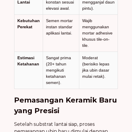
Lantai
konstan sesuai
mengganjal daun
elevasi awal.
pintu).
Kebutuhan
Semen mortar
Wajib
Perekat
instan standar
menggunakan
aplikasi lantai.
mortar adhesive
khusus tile-on-
tile.
Estimasi
Sangat prima
Moderat
Ketahanan
(20+ tahun
(berisiko lepas
mengikuti
jika ubin dasar
ketahanan
mulai retak).
semen).
Pemasangan Keramik Baru
yang Presisi
Setelah substrat lantai siap, proses
pemasangan ubin baru dimulai dengan