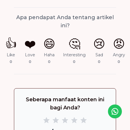
Apa pendapat Anda tentang artikel
ini?
👍
❤️
😄
🤔
😢
😡
Like
Love
Haha
Interesting
Sad
Angry
0
0
0
0
0
0
Seberapa manfaat konten ini
bagi Anda?
Icon desc