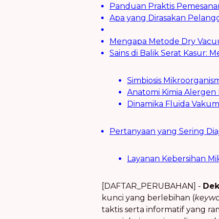
Panduan Praktis Pemesanan
Apa yang Dirasakan Pelang
Mengapa Metode Dry Vacu
Sains di Balik Serat Kasur:
Simbiosis Mikroorganis
Anatomi Kimia Alergen D
Dinamika Fluida Vakum
Pertanyaan yang Sering Di
Layanan Kebersihan Mik
[DAFTAR_PERUBAHAN] -
Dek
kunci yang berlebihan (
keywo
taktis serta informatif yang r