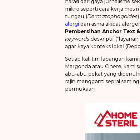
narasi dari gaya jurnalisme s
mikro seperti cara kerja mesi
tungau (
Dermatophagoides
)
alergi
dan asma akibat alerg
Pembersihan Anchor Text & 
keywords
deskriptif ("layana
agar kaya konteks lokal (De
Setiap kali tim lapangan ka
Margonda atau Cinere, kami 
abu-abu pekat yang dipenuhi 
rajin mengganti seprai seming
permukaan.