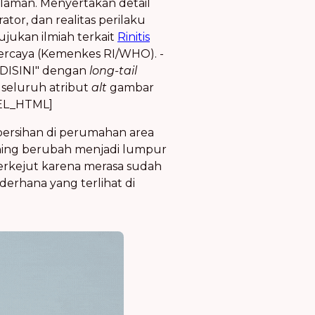
galaman. Menyertakan detail
ator, dan realitas perilaku
ukan ilmiah terkait
Rinitis
ercaya (Kemenkes RI/WHO). -
K DISINI" dengan
long-tail
 seluruh atribut
alt
gambar
KEL_HTML]
ersihan di perumahan area
ening berubah menjadi lumpur
terkejut karena merasa sudah
derhana yang terlihat di