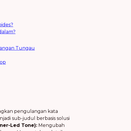
ides?
rdalam?
embangan Tungau
lop
gkan pengulangan kata
adi sub-judul berbasis solusi
oner-Led Tone):
Mengubah