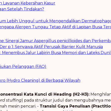
 Layanan Kebersihan Kasur
gan Setelah Tindakan?
um Lebih Unggul untuk Mengendalikan Dermatophago
 Mengapa Alergen Tungau Tetap Aktif di Lapisan Busa Te
me: Sinergi Jamur Aspergillus penicillioides dan Perk
er p 1: Senyawa Aktif Perusak Barrier Kulit Manusia
: Menembus Jalur Labirin Busa Memori dan Lateks Dun
ajukan Pelanggan (FAQ)
ro (Hydro Cleaning) di Berbagai Wilayah
onsentrasi Kata Kunci di Heading (H2-H3):
Menghilan
rd stuffing
) pada struktur judul dan mengubahnya menj
amah mesin pencari. -
Transisi Gaya Penulisan (Practiti