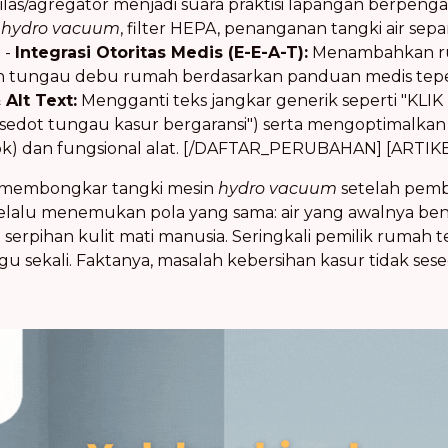
ekilas/agregator menjadi suara praktisi lapangan berpen
n
hydro vacuum
, filter HEPA, penanganan tangki air separ
. -
Integrasi Otoritas Medis (E-E-A-T):
Menambahkan ruj
en tungau debu rumah berdasarkan panduan medis tep
Alt Text:
Mengganti teks jangkar generik seperti "KLI
n sedot tungau kasur bergaransi") serta mengoptimalkan
pok) dan fungsional alat. [/DAFTAR_PERUBAHAN] [ARTI
mi membongkar tangki mesin
hydro vacuum
setelah pemb
selalu menemukan pola yang sama: air yang awalnya b
serpihan kulit mati manusia. Seringkali pemilik rumah 
gu sekali. Faktanya, masalah kebersihan kasur tidak sese