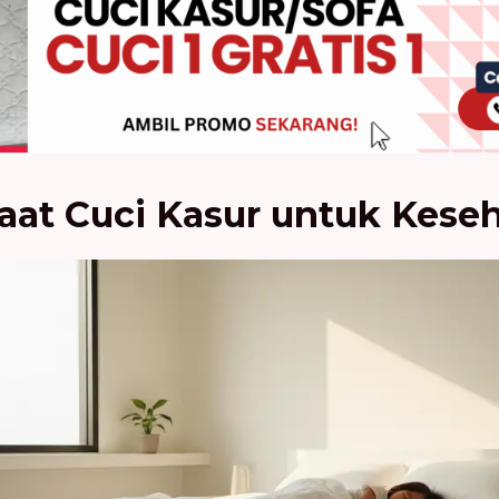
aat Cuci Kasur untuk Kese