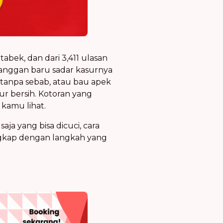
abek, dan dari 3,411 ulasan
elanggan baru sadar kasurnya
tanpa sebab, atau bau apek
sur bersih. Kotoran yang
kamu lihat.
ja yang bisa dicuci, cara
ngkap dengan langkah yang