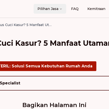
Pilihan Jasa
FAQ
Kemitraan
Kenapa Harus Cuci Kasur? 5 Manfaat Utamanya untuk Kesehatanmu
Cuci Kasur? 5 Manfaat Utam
TERIL: Solusi Semua Kebutuhan Rumah Anda
Specialist
Bagikan Halaman Ini