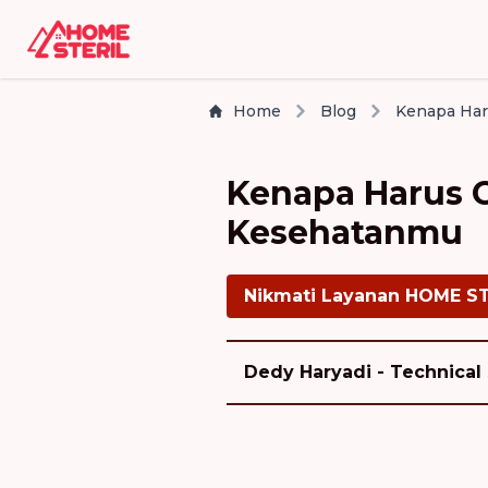
Home
Blog
Kenapa Harus 
Kesehatanmu
Nikmati Layanan HOME S
Dedy Haryadi - Technical 