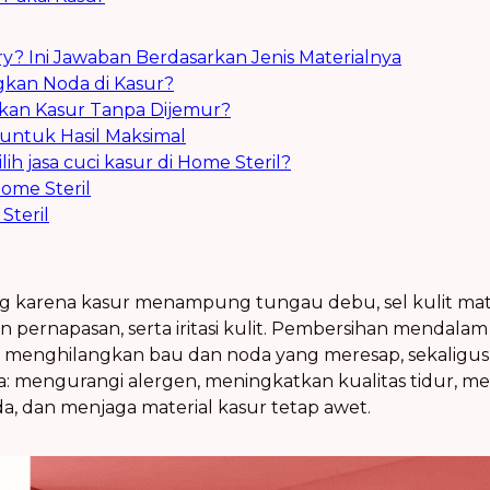
ry? Ini Jawaban Berdasarkan Jenis Materialnya
kan Noda di Kasur?
kan Kasur Tanpa Dijemur?
 untuk Hasil Maksimal
 jasa cuci kasur di Home Steril?
Home Steril
Steril
ing karena kasur menampung tungau debu, sel kulit mati,
 pernapasan, serta iritasi kulit. Pembersihan mendala
 menghilangkan bau dan noda yang meresap, sekaligus
: mengurangi alergen, meningkatkan kualitas tidur, me
, dan menjaga material kasur tetap awet.