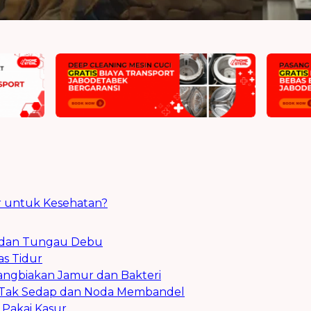
r untuk Kesehatan?
n dan Tungau Debu
as Tidur
ngbiakan Jamur dan Bakteri
 Tak Sedap dan Noda Membandel
 Pakai Kasur